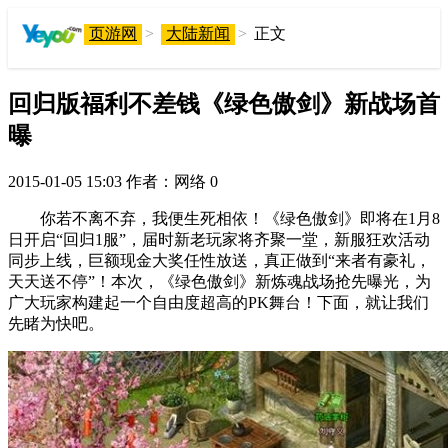
页游网
>
大陆新闻
>
正文
回归版福利不差钱《绿色傲剑》新战场首
曝
2015-01-05 15:03
作者：网络
0
你若不离不弃，我便生死相依！《绿色傲剑》即将在1月8
日开启“回归1服”，届时新老玩家将齐聚一堂，新服狂欢活动
同步上线，巨额现金大奖任性放送，真正做到“来者有豪礼，
天天送不停”！本次，《绿色傲剑》新炼魂战场抢先曝光，为
广大玩家构建起一个自由度超高的PK舞台！下面，就让我们
先睹为快吧。