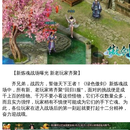
【新炼魂战场曝光 新老玩家齐聚】
齐兄弟，战四方，誓做天下王者！《绿色傲剑》新炼魂战
场中，所有新、老玩家将齐聚“回归1服”，面对的挑战便是成
千上百的怪物。千万不要小看这些怪物，它们不仅数量众多，
而且实力强悍，玩家稍有不慎便可能成为它们的手下亡魂。为
此，各位玩家在进入战场后的第一刻起就要打起十二分精神，
奋力迎战哦。