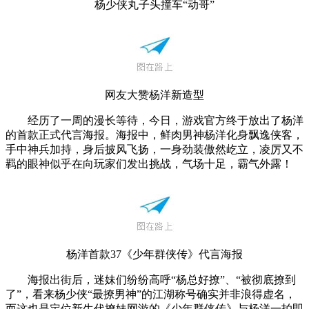
杨少侠丸子头撞车“动哥”
网友大赞杨洋新造型
经历了一周的漫长等待，今日，游戏官方终于放出了杨洋
的首款正式代言海报。海报中，鲜肉男神杨洋化身飘逸侠客，
手中神兵加持，身后披风飞扬，一身劲装傲然屹立，凌厉又不
羁的眼神似乎在向玩家们发出挑战，气场十足，霸气外露！
杨洋首款37《少年群侠传》代言海报
海报出街后，迷妹们纷纷高呼“杨总好撩”、“被彻底撩到
了”，看来杨少侠“最撩男神”的江湖称号确实并非浪得虚名，
而这也是定位新生代撩妹网游的《少年群侠传》与杨洋一拍即