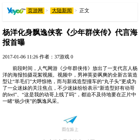
页游网
>
大陆新闻
>
正文
杨洋化身飘逸侠客《少年群侠传》代言海
报首曝
2017-01-06 11:26
作者：37游戏
0
前段时间，人气网游《少年群侠传》放出了一支代言人杨
洋的海报拍摄花絮视频。视频中，男神英姿飒爽的全新古装造
型让“羊毛们”大呼惊艳，而与新戏造型撞车的“丸子头”更成为
了一众迷妹的关注焦点，不少迷妹纷纷表示“新造型好有动哥
的feel”、“这是我的动哥上线了吗”，都迫不及待地要在正片中
一睹“杨少侠”的飘逸风采。