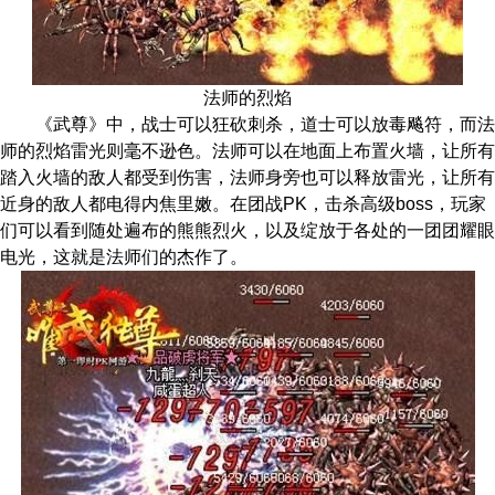
法师的烈焰
《武尊》中，战士可以狂砍刺杀，道士可以放毒飚符，而法
师的烈焰雷光则毫不逊色。法师可以在地面上布置火墙，让所有
踏入火墙的敌人都受到伤害，法师身旁也可以释放雷光，让所有
近身的敌人都电得内焦里嫩。在团战PK，击杀高级boss，玩家
们可以看到随处遍布的熊熊烈火，以及绽放于各处的一团团耀眼
电光，这就是法师们的杰作了。