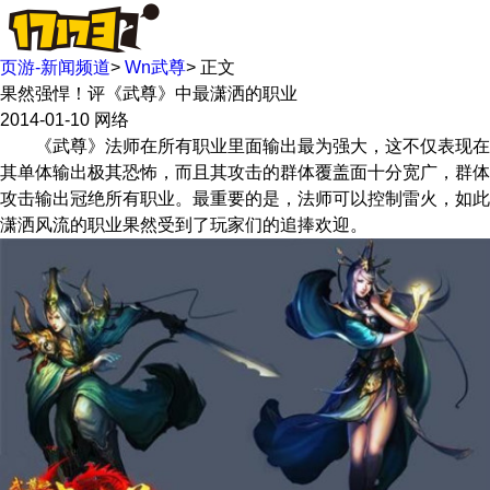
页游-新闻频道
>
Wn武尊
>
正文
果然强悍！评《武尊》中最潇洒的职业
2014-01-10
网络
《武尊》法师在所有职业里面输出最为强大，这不仅表现在
其单体输出极其恐怖，而且其攻击的群体覆盖面十分宽广，群体
攻击输出冠绝所有职业。最重要的是，法师可以控制雷火，如此
潇洒风流的职业果然受到了玩家们的追捧欢迎。