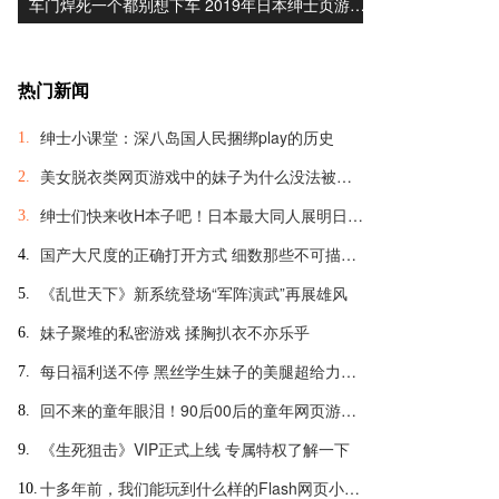
车门焊死一个都别想下车 2019年日本绅士页游…
热门新闻
绅士小课堂：深八岛国人民捆绑play的历史
1.
美女脱衣类网页游戏中的妹子为什么没法被脱光？
2.
绅士们快来收H本子吧！日本最大同人展明日开幕
3.
国产大尺度的正确打开方式 细数那些不可描述的羞羞页游
4.
《乱世天下》新系统登场“军阵演武”再展雄风
5.
妹子聚堆的私密游戏 揉胸扒衣不亦乐乎
6.
每日福利送不停 黑丝学生妹子的美腿超给力诱惑
7.
回不来的童年眼泪！90后00后的童年网页游戏大盘点
8.
《生死狙击》VIP正式上线 专属特权了解一下
9.
十多年前，我们能玩到什么样的Flash网页小游戏？
10.