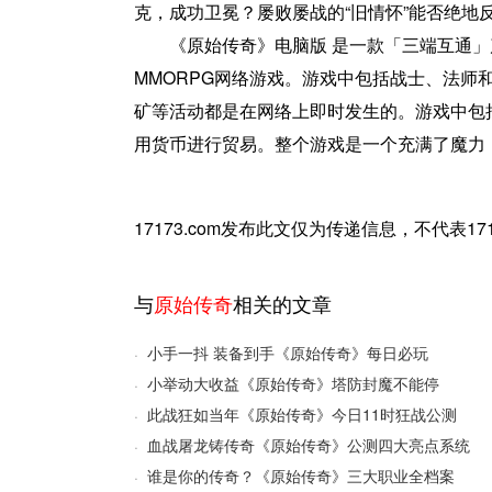
克，成功卫冕？屡败屡战的“旧情怀”能否绝地
《原始传奇》电脑版 是一款「三端互通」
MMORPG网络游戏。游戏中包括战士、法师
矿等活动都是在网络上即时发生的。游戏中包括
用货币进行贸易。整个游戏是一个充满了魔力
17173.com发布此文仅为传递信息，不代表1
与
原始传奇
相关的文章
小手一抖 装备到手《原始传奇》每日必玩
·
小举动大收益《原始传奇》塔防封魔不能停
·
此战狂如当年《原始传奇》今日11时狂战公测
·
血战屠龙铸传奇《原始传奇》公测四大亮点系统
·
谁是你的传奇？《原始传奇》三大职业全档案
·