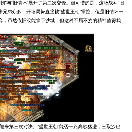
朝”与“旧情怀”展开了第二次交锋。但可惜的是，这场战斗“旧
本来兄弟众多，开场局势直接被“盛世王朝”掌控。但是旧情怀一
弃，虽然依旧没能拿下沙城，但这种不屈不挠的精神值得我
将迎来第三次对决。“盛世王朝”能否一路高歌猛进，三取沙巴