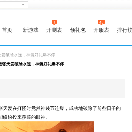
1
45
首页
新游戏
开测表
领礼包
开服表
排行
天爱破除水逆，神装好礼爆不停
版张天爱破除水逆，神装好礼爆不停
张天爱在打怪时竟然神装五连爆，成功地破除了前些日子的
能纷纷投来羡慕的眼神。