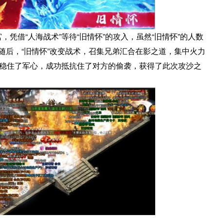
，凭借“人海战术”等待“旧情怀”的攻入，虽然“旧情怀”的人数
随后，“旧情怀”改变战术，召集兄弟汇合在影之道，集中火力
朝”稳住了军心，成功抵抗住了对方的偷袭，获得了此次攻沙之