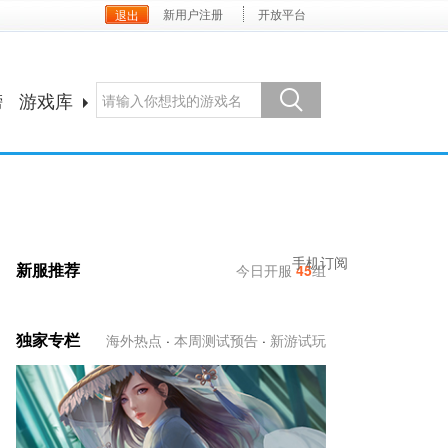
新用户注册
开放平台
榜
游戏库
手机订阅
新服推荐
今日开服
45
组
独家专栏
海外热点
·
本周测试预告
·
新游试玩