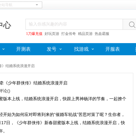
中心
1刀爆充值
好玩页游
打金传奇
精品页游
热血霸服
开测表
发号
找游戏
开服表
传》结婚系统浪漫开启
牵《少年群侠传》结婚系统浪漫开启
评论(
)
甜蜜版本上线，结婚系统浪漫开启，快跟上男神杨洋的节奏，一起撩个
经开始为如何应对即将到来的“催婚车轮战”苦思对策了呢？生你者，
月17日，《少年群侠传》新春甜蜜版本上线，结婚系统浪漫开启，快
大年。