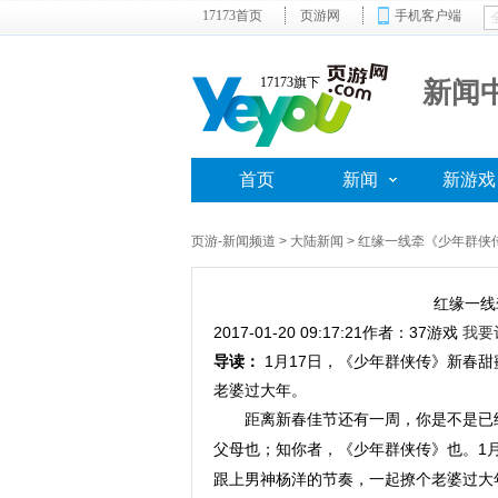
17173首页
页游网
手机客户端
17173旗下
新闻
首页
新闻
新游戏
页游-新闻频道
>
大陆新闻
> 红缘一线牵《少年群侠
红缘一线
2017-01-20 09:17:21
作者：37游戏
我要
导读：
1月17日，《少年群侠传》新春
老婆过大年。
距离新春佳节还有一周，你是不是已
父母也；知你者，《少年群侠传》也。1
跟上男神杨洋的节奏，一起撩个老婆过