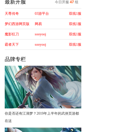
最新开服
今日开服
47
组
天尊传奇
03游平台
双线1服
梦幻西游网页版
网易
双线1服
魔影狂刀
sooyooj
双线1服
霸者天下
sooyooj
双线1服
品牌专栏
你是否还有江湖梦？2019年上半年的武侠页游都
在这