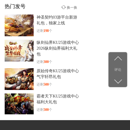
热门发号
少年群侠传
换一换
12-29
神圣契约03游平台新游
杨洋古装新造型！《少年群
礼包，独家上线
侠传》
还剩
198
个
纵剑仙界KU25游戏中心
2026纵剑仙界福利大礼
包
还剩
300
个
评论
原始传奇KU25游戏中心
气宇轩昂礼包
还剩
500
个
霸者天下KU25游戏中心
福利大礼包
还剩
500
个
七雄争霸63YY网页游戏
白银礼包