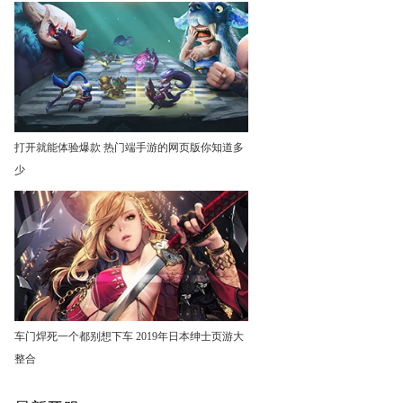
打开就能体验爆款 热门端手游的网页版你知道多
少
车门焊死一个都别想下车 2019年日本绅士页游大
整合