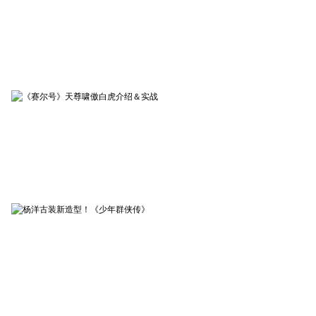
赤月传说2
03-10
《赤月传说2》张涵予片场视
频
赛尔号
02-10
《赛尔号》天尊啸傲白虎介
绍＆实战