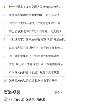
1
绅士小课堂：深八岛国人民捆绑play的历史
2
美女脱衣类网页游戏中的妹子为什么没法被脱光？
3
国产大尺度的正确打开方式 细数那些不可描述的羞羞页游
4
绅士们快来收H本子吧！日本最大同人展明日开幕
5
《乱世天下》新系统登场“军阵演武”再展雄风
6
每日福利送不停 黑丝学生妹子的美腿超给力诱惑
7
回不来的童年眼泪！90后00后的童年网页游戏大盘点
8
主打PK玩法《战将传说》今日首测震撼开启
9
不明真相的神器《烈焰》最奢华周年庆领跑全球
10
妹子聚堆的私密游戏 揉胸扒衣不亦乐乎
页游视频
更多 +