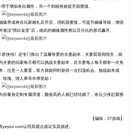
个用于增加各自属性，另一个则能有效提升甜蜜值。
姻缘养成将在玩家婚礼后开启，消耗甜蜜值，可提升姻缘等级，增强
并激活“情比金坚”后，彼此的姻缘属性将以百分比的形式飙升。
少年群侠传》还专门推出了温馨有爱的夫妻副本，夫妻双双闯情关，就
为夫妻的玩家每天都可以挑战夫妻副本，且夫妻每人每天都有一次免
本，任意一人重置，双方就能同时获得一次扫荡机会。挑战副本成
、玫瑰、情人果等丰厚奖励！
为你量身定制专属浪漫，颜值高的人都已经结婚了，各位少侠赶紧撩
【编辑：37游戏】
表yeyou.com认同其观点或证实其描述。