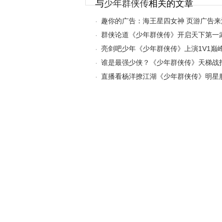
与
少年群侠传
相关的文章
趣你的广告：海王星四女神 页游广告来
·
群侠论道《少年群侠传》开启天下第一
·
亮剑吧少年《少年群侠传》上演1V1巅
·
谁是最强少侠？《少年群侠传》天梯战
·
直播看杨洋撩江湖《少年群侠传》明星
·