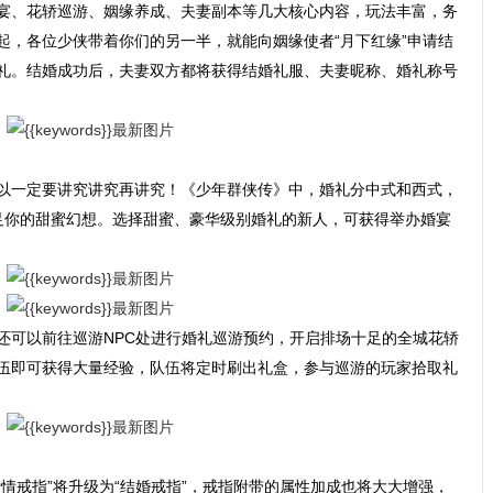
宴、花轿巡游、姻缘养成、夫妻副本等几大核心内容，玩法丰富，务
起，各位少侠带着你们的另一半，就能向姻缘使者“月下红缘”申请结
礼。结婚成功后，夫妻双方都将获得结婚礼服、夫妻昵称、婚礼称号
以一定要讲究讲究再讲究！《少年群侠传》中，婚礼分中式和西式，
足你的甜蜜幻想。选择甜蜜、豪华级别婚礼的新人，可获得举办婚宴
还可以前往巡游NPC处进行婚礼巡游预约，开启排场十足的全城花轿
伍即可获得大量经验，队伍将定时刷出礼盒，参与巡游的玩家拾取礼
情戒指”将升级为“结婚戒指”，戒指附带的属性加成也将大大增强，