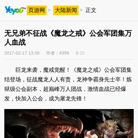
页游网
>
大陆新闻
>
正文
无兄弟不征战《魔龙之戒》公会军团集万
人血战
2017-02-17 13:39
作者：4399
0
巨龙来袭，魔戒觉醒！《魔龙之戒》公会军团集
结登场，征战魔龙人人有责，龙神争霸身先士卒！炼
狱级公会副本，超巅峰万人团战，激情血战已经爆
发，快加入公会，成为屠龙先锋！