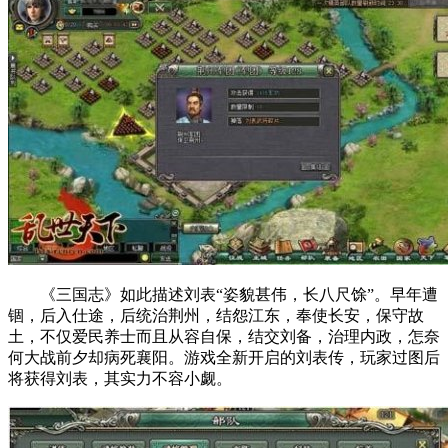
《三国志》如此描述刘表“姿貌甚伟，长八尺馀”。早年遭
锢，后入仕途，后统治荆州，结怨江东，奉使长安，保守故
土，不仅爱民养士而且从容自保，结交刘备，治理内政，怎奈
何大战前夕却病死襄阳。游戏全新开启的刘表传，玩家过图后
将获得刘表，其实力不容小觑。