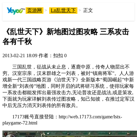
页游网
>
Ln乱世天下
>
正文
《乱世天下》新地图过图攻略 三系攻击
各有千秋
2013-02-21 18:09
作者：扣扣
0
三国乱世，征战从未止息，逐鹿中原，传奇人物层出不
穷。汉室宗亲，汉末群雄之一刘表，被封“镇南将军”。人人游
戏新一代三国战略页游《治世天下》全新版本“蜀国崛起”中新
增全新“刘表传”地图，同时开启的武将研习系统，使得玩家每
一系攻击都能发挥出最强攻击力,无论普攻还是战法,或是策攻,
下面就为玩家详解刘表传过图攻略，知己知彼，在推过定军汉
中后无压力消灭刘表传的所有敌兵。
17173账号直接登陆：http://web.17173.com/game/lstx-
playgame-72.html