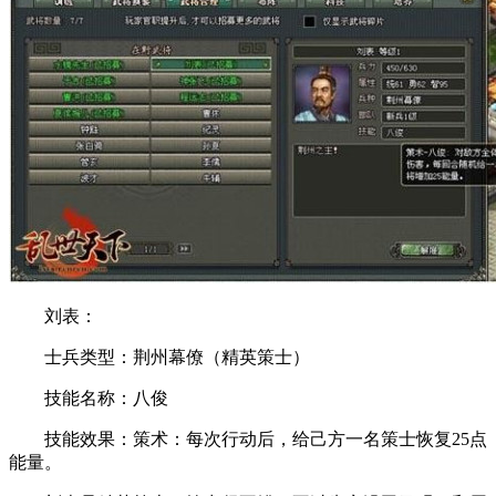
刘表：
士兵类型：荆州幕僚（精英策士）
技能名称：八俊
技能效果：策术：每次行动后，给己方一名策士恢复25点
能量。