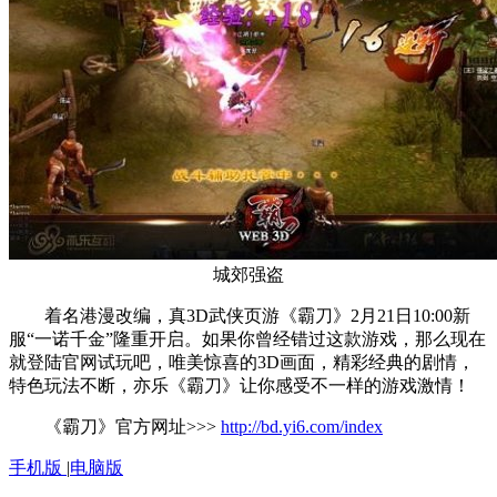
城郊强盗
着名港漫改编，真3D武侠页游《霸刀》2月21日10:00新
服“一诺千金”隆重开启。如果你曾经错过这款游戏，那么现在
就登陆官网试玩吧，唯美惊喜的3D画面，精彩经典的剧情，
特色玩法不断，亦乐《霸刀》让你感受不一样的游戏激情！
《霸刀》官方网址>>>
http://bd.yi6.com/index
手机版
|
电脑版