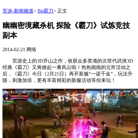
页游-新闻频道
>
Bn霸刀
>
正文
幽幽密境藏杀机 探险《霸刀》试炼竞技
副本
2014-02-21
网络
页游史上的3D开山之作，收获众多奖项的次世代武侠3D
经典《霸刀》又将掀起一番风云啦！热热闹闹的元宵活动之
后，《霸刀》今日（2月21日）再开新服“一诺千金”，玩法升
级，刺激加倍，更有丰富精彩的新服活动等你来玩！