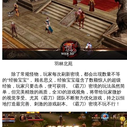
羽林北苑
除了常规怪物，玩家每次刷新密境，都会出现数量不等
的“经验宝宝”， 顾名思义，经验宝宝蕴含了数额惊人的超级
经验，玩家只要击杀，便可获得。《霸刀》密境的玩法虽然简
单，但完美精致的画质，全3D的游戏视角，将带给玩家微妙
的视觉享受。尤其《霸刀》团队不断努力优化游戏，持之以恒
地打造最完善、刺激的游戏副本。《霸刀》密境不玩不行！