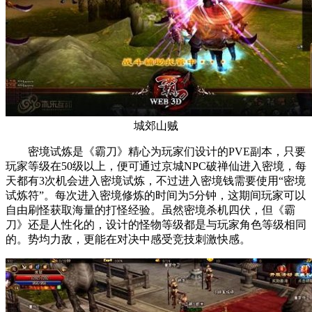
城郊山贼
密境试炼是《霸刀》精心为玩家们设计的PVE副本，只要
玩家等级在50级以上，便可通过京城NPC破禅仙进入密境，每
天都有3次机会进入密境试炼，不过进入密境钱需要使用“密境
试炼符”。每次进入密境修炼的时间为5分钟，这期间玩家可以
自由刷怪获取海量的打怪经验。虽然密境杀机四伏，但《霸
刀》还是人性化的，设计的怪物等级都是与玩家角色等级相同
的。势均力敌，更能在对决中感受竞技刺激快感。