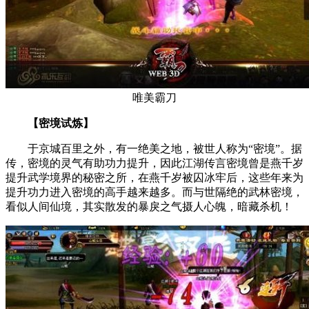
唯美霸刀
【密境试炼】
于京城百里之外，有一绝美之地，被世人称为“密境”。据
传，密境的灵气有助功力提升，因此江湖传言密境曾是燕千岁
提升武学境界的秘密之所，在燕千岁被囚冰牢后，这些年来为
提升功力进入密境的高手越来越多。而与世隔绝的武林密境，
看似人间仙境，其实散发的暴戾之气摄人心魄，暗藏杀机！