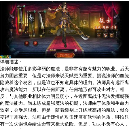
详细描述：
法师能够使用多彩华丽的魔法，是非常有趣有魅力的职业。后天
努力固然重要，但是对法师来说天赋更为重要。据说法师的血统
隐藏着这个秘密，但是谁也不知道具体的理由。法师具有远距离
攻击魔法能力，所以在任何距离，任何地形都可攻击对方。相
反，与其他职业相比体力明显弱小，在近距离战斗无法发挥朝强
的魔法能力。尚未练成超强魔法的初期，法师由于体质和生命力
软弱，会受尽艰难。但是，随着级别上升练就高超的魔法，就会
变得非常强大。法师由于缓慢的攻击速度和软弱的体质，哪怕只
有一次失误也会给生命带来极大危险。但是，功夫不负有心人，