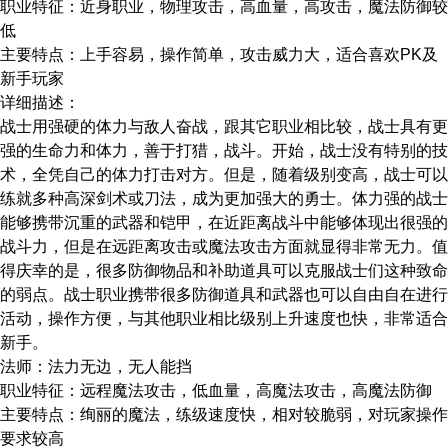
职业特征：近身职业，物理攻击，高血量，高攻击，魔法防御较
低
主要特点：上手容易，操作简单，攻击威力大，适合喜欢PK及
新手玩家
详细描述：
战士用强硬的体力与敌人奋战，跟其它职业相比较，战士具有更
强的生命力和体力，善于打猎，战斗。开始，战士没有特别的技
术，全凭自己的体力打击对方。但是，随着级别变高，战士可以
练就多种高深剑术或刀法，成为更加强大的勇士。体力强的战士
能够携带沉重的武器和铠甲，在近距离战斗中能够体现出很强的
战斗力，但是在远距离攻击或魔法攻击方面就显得非常无力。值
得庆幸的是，很多防御物品和补助道具可以克服战士们这种致命
的弱点。战士职业携带很多防御道具和武器也可以自由自在进行
活动，操作方便，与其他职业相比级别上升速度也快，非常适合
新手。
法师：法力无边，无人能挡
职业特征：远程魔法攻击，低血量，高魔法攻击，高魔法防御
主要特点：绚丽的魔法，练级速度快，相对较脆弱，对玩家操作
要求较高