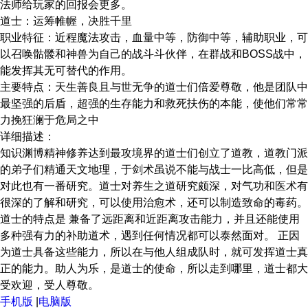
法师给玩家的回报会更多。
道士：运筹帷幄，决胜千里
职业特征：近程魔法攻击，血量中等，防御中等，辅助职业，可
以召唤骷髅和神兽为自己的战斗斗伙伴，在群战和BOSS战中，
能发挥其无可替代的作用。
主要特点：天生善良且与世无争的道士们倍爱尊敬，他是团队中
最坚强的后盾，超强的生存能力和救死扶伤的本能，使他们常常
力挽狂澜于危局之中
详细描述：
知识渊博精神修养达到最攻境界的道士们创立了道教，道教门派
的弟子们精通天文地理，于剑术虽说不能与战士一比高低，但是
对此也有一番研究。道士对养生之道研究颇深，对气功和医术有
很深的了解和研究，可以使用治愈术，还可以制造致命的毒药。
道士的特点是 兼备了远距离和近距离攻击能力，并且还能使用
多种强有力的补助道术，遇到任何情况都可以泰然面对。 正因
为道士具备这些能力，所以在与他人组成队时，就可发挥道士真
正的能力。助人为乐，是道士的使命，所以走到哪里，道士都大
受欢迎，受人尊敬。
手机版
|
电脑版