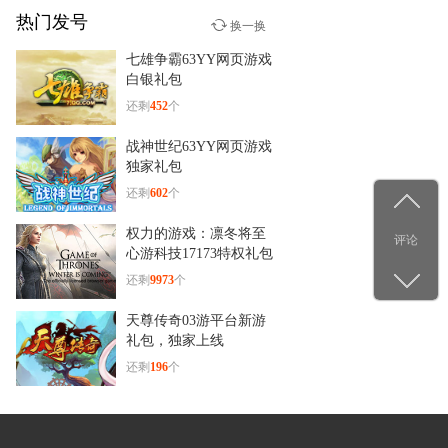
热门发号
少年群侠传
换一换
12-29
七雄争霸63YY网页游戏
杨洋古装新造型！《少年群
白银礼包
侠传》
还剩
452
个
战神世纪63YY网页游戏
独家礼包
还剩
602
个
权力的游戏：凛冬将至
评论
心游科技17173特权礼包
还剩
9973
个
天尊传奇03游平台新游
礼包，独家上线
还剩
196
个