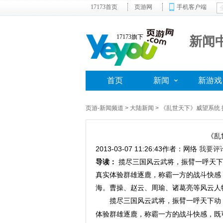
17173首页
页游网
手机客户端
17173旗下
新闻
首页
新闻
新游戏
页游-新闻频道
>
大陆新闻
> 《乱世天下》威望系统
《乱
2013-03-07 11:26:43
作者：网络
我要评
导读：
揽尽三国风云武将，振臂一呼天下
真实体验群雄逐鹿，称霸一方的战斗快感
海。曹操、赵云、周瑜、诸葛亮等风云人
揽尽三国风云武将，振臂一呼天下动
体验群雄逐鹿，称霸一方的战斗快感，既