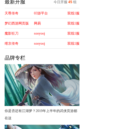
最新开服
今日开服
45
组
天尊传奇
03游平台
双线1服
梦幻西游网页版
网易
双线1服
魔影狂刀
sooyooj
双线1服
维京传奇
sooyooj
双线1服
品牌专栏
你是否还有江湖梦？2019年上半年的武侠页游都
在这