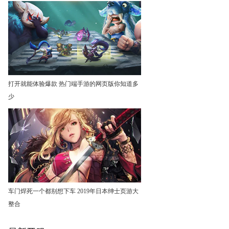
打开就能体验爆款 热门端手游的网页版你知道多
少
车门焊死一个都别想下车 2019年日本绅士页游大
整合