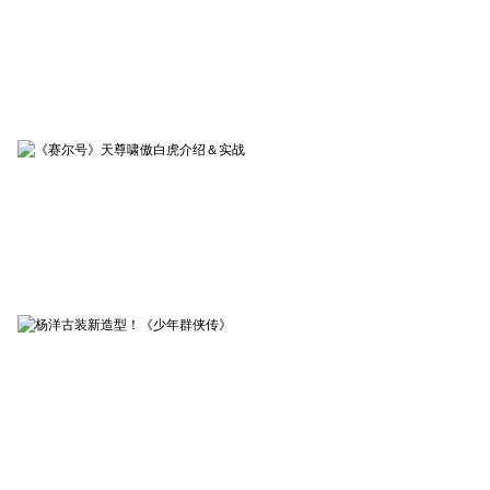
赤月传说2
03-10
《赤月传说2》张涵予片场视
频
赛尔号
02-10
《赛尔号》天尊啸傲白虎介
绍＆实战