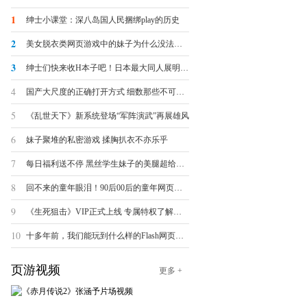
1
绅士小课堂：深八岛国人民捆绑play的历史
2
美女脱衣类网页游戏中的妹子为什么没法被脱光？
3
绅士们快来收H本子吧！日本最大同人展明日开幕
4
国产大尺度的正确打开方式 细数那些不可描述的羞羞页游
5
《乱世天下》新系统登场“军阵演武”再展雄风
6
妹子聚堆的私密游戏 揉胸扒衣不亦乐乎
7
每日福利送不停 黑丝学生妹子的美腿超给力诱惑
8
回不来的童年眼泪！90后00后的童年网页游戏大盘点
9
《生死狙击》VIP正式上线 专属特权了解一下
10
十多年前，我们能玩到什么样的Flash网页小游戏？
页游视频
更多 +