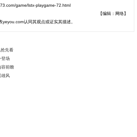
com/game/lstx-playgame-72.html
【编辑：网络】
表yeyou.com认同其观点或证实其描述。
礼抢先看
今登场
内容前瞻
展雄风