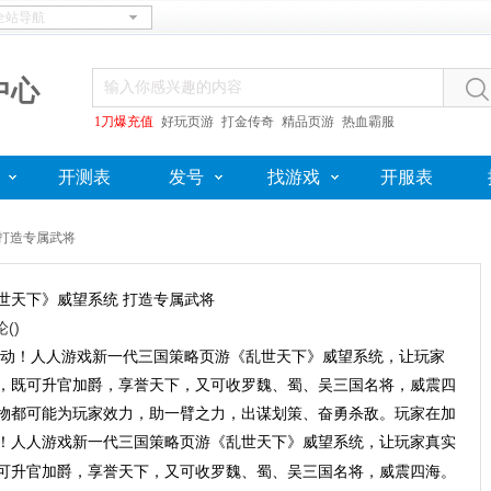
中心
1刀爆充值
好玩页游
打金传奇
精品页游
热血霸服
开测表
发号
找游戏
开服表
 打造专属武将
世天下》威望系统 打造专属武将
论(
)
动！人人游戏新一代三国策略页游《乱世天下》威望系统，让玩家
，既可升官加爵，享誉天下，又可收罗魏、蜀、吴三国名将，威震四
物都可能为玩家效力，助一臂之力，出谋划策、奋勇杀敌。玩家在加
！人人游戏新一代三国策略页游《乱世天下》威望系统，让玩家真实
可升官加爵，享誉天下，又可收罗魏、蜀、吴三国名将，威震四海。