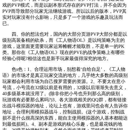
戏的PVP模式，而是以副本形式存在的PVP打法，并不会因为
PVP而导致部分玩家无法继续游戏。所以以后的版本，PVP其
实对玩家没有什么影响，只是多了一个游戏的乐趣及玩法而
已。
四、你的想法也对，国内的大部分页游PVP大部分都是以
级别高装备精的砍杀，而《工人物语OL》是以纯策略为主的
游戏，这里面更需要玩家运筹帷幄才能取胜，不是单一的PK
类。那你在《工人物语OL》现在的PVE的战争策略上有哪些
经验心得呢?相信这也是新手玩家最值得深究的地方。
色s色：1、合理运用市场，别想着‘自给自足’，《工人物
语》的市场才是真正玩家交流的地方，几乎绝大多数的高级别
玩家都会利用市场为自己搜罗需要的资源。2、不要太在意小
号流，小号流在32级以前是有用的，32级以后渐渐失去意义，
40多级基本就没用了。(除非你把小号也升到那么高的级别，
玩游戏有必要那么累吗?)3、各大游戏相关的QQ群，都有链接
出战斗模拟器的地址，论坛上也有，游戏里问也会有人告诉你
地址，合理利用模拟器战斗，控制战损。(这个游戏，控制战
损不是什么很高深的东西，能自主使用模拟器的人基本都能达
到最低损耗)。4、副本是游戏的核心乐趣，也是最花钱的地