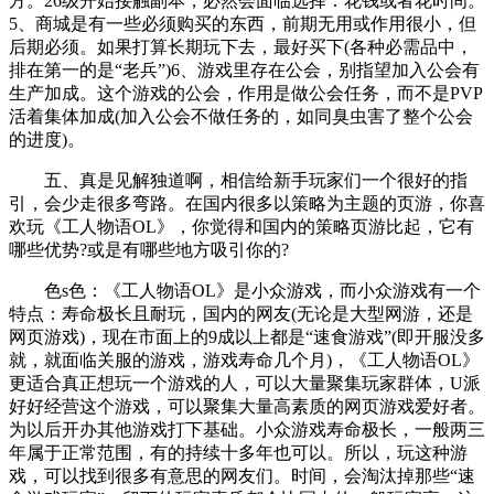
方。26级开始接触副本，必然会面临选择：花钱或者花时间。
5、商城是有一些必须购买的东西，前期无用或作用很小，但
后期必须。如果打算长期玩下去，最好买下(各种必需品中，
排在第一的是“老兵”)6、游戏里存在公会，别指望加入公会有
生产加成。这个游戏的公会，作用是做公会任务，而不是PVP
活着集体加成(加入公会不做任务的，如同臭虫害了整个公会
的进度)。
五、真是见解独道啊，相信给新手玩家们一个很好的指
引，会少走很多弯路。在国内很多以策略为主题的页游，你喜
欢玩《工人物语OL》，你觉得和国内的策略页游比起，它有
哪些优势?或是有哪些地方吸引你的?
色s色：《工人物语OL》是小众游戏，而小众游戏有一个
特点：寿命极长且耐玩，国内的网友(无论是大型网游，还是
网页游戏)，现在市面上的9成以上都是“速食游戏”(即开服没多
就，就面临关服的游戏，游戏寿命几个月)，《工人物语OL》
更适合真正想玩一个游戏的人，可以大量聚集玩家群体，U派
好好经营这个游戏，可以聚集大量高素质的网页游戏爱好者。
为以后开办其他游戏打下基础。小众游戏寿命极长，一般两三
年属于正常范围，有的持续十多年也可以。所以，玩这种游
戏，可以找到很多有意思的网友们。时间，会淘汰掉那些“速