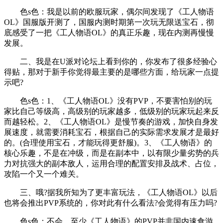
色s色：我是以前的欧服玩家，偶尔间发现了《工人物语
OL》国服版开测了，国服内测时期第一次玩无限送宝石，彻
底感受了一把《工人物语OL》的真正乐趣，现在内测再慢慢
发展。
二、我是在U派对论坛上看到你的，你发布了很多经验心
得贴，那对于新手你觉得最主要的是哪些方面，给玩家一点提
示吧?
色s色：1、《工人物语OL》没有PVP，不要害怕别的玩
家比自己等级高，高级别的玩家越多，低级别的玩家玩起来反
而越轻松。2、《工人物语OL》是慢节奏的游戏，加快自身发
展速度，就需要消耗宝石，根据自己的实际需求发展才是最好
的。(合理使用宝石，才能玩得更舒服)。3、《工人物语》的
核心乐趣，不是在冲级，而是在副本中，以有限少量劣势的兵
力对抗强大的副本敌人，运用合理的配置安排及战术、占位，
攻陷一个又一个难关。
三、哦?据我所知为了更丰富玩法，《工人物语OL》以后
也将会推出PVP系统的，你对此有什么看法?会觉得有压力吗?
色s色：不会，至少《工人物语》的PVP并非国内速食游