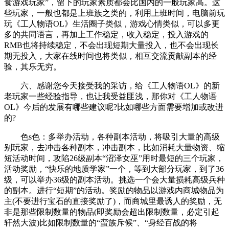
食游戏玩家”，留下的玩家素质都会比国内的一般玩家高。这
些玩家，一般也都是上班族之类的，利用上班时间，电脑前玩
玩《工人物语OL》生活圈子类似，游戏心情类似，可以多更
多的共同语言，再加上工作稳定，收入稳定，投入游戏的
RMB也将持续稳定，不会出现短期大量投入，也不会出现长
期无投入，大家在线时间也将类似，相互交流贡献副本的经
验，其乐无穷。
六、感谢您今天接受我的采访，给《工人物语OL》的新
老玩家一些经验指导，也让我受益匪浅，那你对《工人物语
OL》今后的发展有哪些建议呢?比如哪些方面需要增加或改进
的?
色s色：多举办活动，各种副本活动，将吸引大量的高级
别玩家，去冲击各种副本，冲击副本，比如消耗大量物资、缩
短活动时间，攻陷26级副本“沼泽女巫”用时最短的三个玩家，
活动奖励，“快乐的地质学家”一个，等到大部分玩家，到了36
级，可以举办36级的副本活动。挑选一个会大量损耗高级兵种
的副本。进行“短期”的活动。奖励的物品以游戏内商城物品为
主(不要进行宝石的直接奖励了)，而商城里最诱人的奖励，无
非是那些限制数量的物品(即奖励会超出限制数量，必定引起
轩然大波)比如限制数量的“蛮族斥候”、“身经百战的将