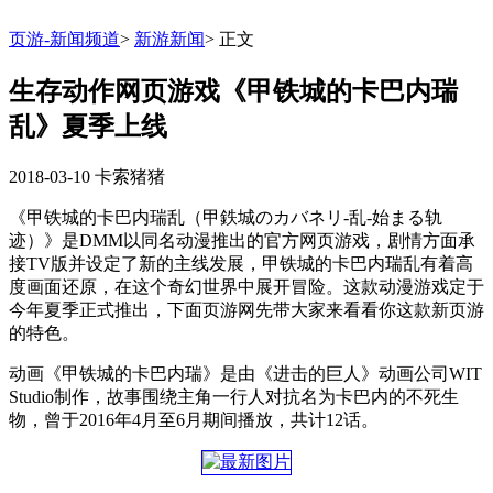
页游-新闻频道
>
新游新闻
>
正文
生存动作网页游戏《甲铁城的卡巴内瑞
乱》夏季上线
2018-03-10
卡索猪猪
《甲铁城的卡巴内瑞乱（甲鉄城のカバネリ-乱-始まる轨
迹）》是DMM以同名动漫推出的官方网页游戏，剧情方面承
接TV版并设定了新的主线发展，甲铁城的卡巴内瑞乱有着高
度画面还原，在这个奇幻世界中展开冒险。这款动漫游戏定于
今年夏季正式推出，下面页游网先带大家来看看你这款新页游
的特色。
动画《甲铁城的卡巴内瑞》是由《进击的巨人》动画公司WIT
Studio制作，故事围绕主角一行人对抗名为卡巴内的不死生
物，曾于2016年4月至6月期间播放，共计12话。