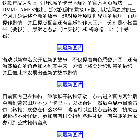
这款产品为动画《甲铁城的卡巴内瑞》的官方网页游戏，由
DMM GAMES推出。游戏的剧情紧接TV版，以结局之后的三
个月开始讲述全新的故事。绝对原汁原味世界观的展现，再现
原作剧情！并且原版配音还有音乐制作人回归，分别是小松昌
平（要役）、黒沢ともよ（叶矢役）和 梅原裕一郎（千寻
役）。
游戏以新章名义开启新的故事，不仅原着角色悉数归回，还有
游戏原创的角色加入到其中来，剧情上将会延续动漫的后续，
并且借此来发展出全新的故事剧情。
目前官方已在推特上继续展开转推活动，点击进入官方网站后
会看到背景出现不少「卡巴内」以及台词，然后会显示目前击
倒（转推）次数在什么水平，读者可以直接点击转发，协助击
退那些不死怪物。参加者有机会得到各种礼物，有兴趣的玩家
亦可到公式推特留意。