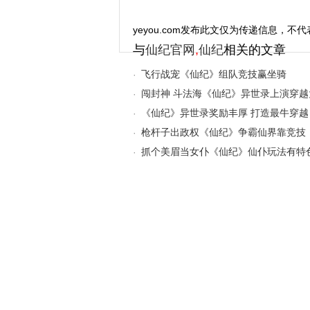
yeyou.com发布此文仅为传递信息，不代
与
仙纪官网
,
仙纪
相关的文章
飞行战宠《仙纪》组队竞技赢坐骑
·
闯封神 斗法海《仙纪》异世录上演穿越
·
《仙纪》异世录奖励丰厚 打造最牛穿越
·
枪杆子出政权《仙纪》争霸仙界靠竞技
·
抓个美眉当女仆《仙纪》仙仆玩法有特
·