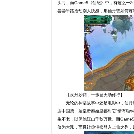
头亏，而Game5《仙纪》中，有这么
尝尝半路抢劫别人快感，那仙丹该如何炼
【灵丹妙药，一步登天助修行】
无论的神话故事中还是电影中，仙丹
连中国第一始皇帝秦始皇都对它“情有独
生不老，以保他江山千秋万世。而Gam
修为大涨，而且让你轻松登入上仙之列，