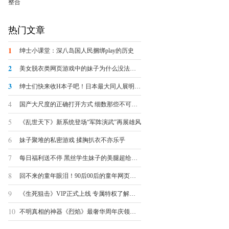
整合
热门文章
1
绅士小课堂：深八岛国人民捆绑play的历史
2
美女脱衣类网页游戏中的妹子为什么没法被脱光？
3
绅士们快来收H本子吧！日本最大同人展明日开幕
4
国产大尺度的正确打开方式 细数那些不可描述的羞羞页游
5
《乱世天下》新系统登场“军阵演武”再展雄风
6
妹子聚堆的私密游戏 揉胸扒衣不亦乐乎
7
每日福利送不停 黑丝学生妹子的美腿超给力诱惑
8
回不来的童年眼泪！90后00后的童年网页游戏大盘点
9
《生死狙击》VIP正式上线 专属特权了解一下
10
不明真相的神器《烈焰》最奢华周年庆领跑全球