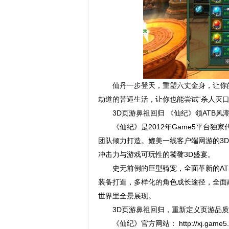
仙丹一步登天，重塑六丈金身，让你
劫道的苦逼生活，让你也能尝试“杀人灭口
3D页游鼻祖回归 《仙纪》领ATB风
《仙纪》是2012年Game5平台
团队倾力打造。媲美一线客户端网游的3
冲击力与游戏可玩性的饕餮3D盛宴。
史无前例的巨型骑宠，全面革新的A
装备打造，多样化的角色成长途径，全面
世界里全景展现。
3D页游鼻祖回归，重新定义页游品
《仙纪》官方网站： http://xj.game5.