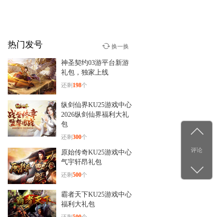
绍＆实战
热门发号
少年群侠传
换一换
12-29
神圣契约03游平台新游
杨洋古装新造型！《少年群
礼包，独家上线
侠传》
还剩
198
个
纵剑仙界KU25游戏中心
2026纵剑仙界福利大礼
包
还剩
300
个
评论
原始传奇KU25游戏中心
气宇轩昂礼包
还剩
500
个
霸者天下KU25游戏中心
福利大礼包