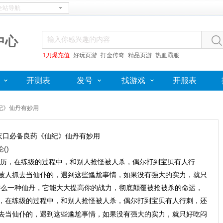
中心
1刀爆充值
好玩页游
打金传奇
精品页游
热血霸服
开测表
发号
找游戏
开服表
纪》仙丹有妙用
灭口必备良药《仙纪》仙丹有妙用
论(
)
历，在练级的过程中，和别人抢怪被人杀，偶尔打到宝贝有人行
被人抓去当仙仆的，遇到这些尴尬事情，如果没有强大的实力，就只
有这么一种仙丹，它能大大提高你的战力，彻底颠覆被抢被杀的命运，
，在练级的过程中，和别人抢怪被人杀，偶尔打到宝贝有人行刺，还
去当仙仆的，遇到这些尴尬事情，如果没有强大的实力，就只好吃闷