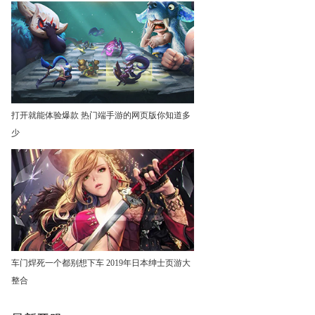
打开就能体验爆款 热门端手游的网页版你知道多
少
车门焊死一个都别想下车 2019年日本绅士页游大
整合