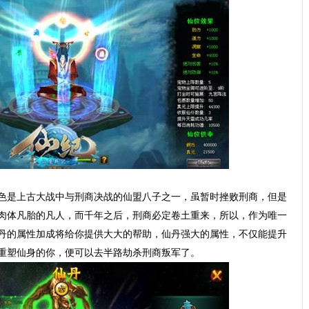
色是上古大战中与刑商决战的仙盟八子之一，虽暂时挫败刑商，但是
肉体凡胎的凡人，而千年之后，刑商必定卷土重来，所以，作为唯一
丹的属性加成将给你提供大大的帮助，仙丹强大的属性，不仅能提升
重塑仙身的你，便可以去半路劫杀刑商叛军了。