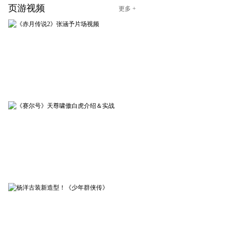
页游视频
更多 +
赤月传说2
03-10
《赤月传说2》张涵予片场视
频
赛尔号
02-10
《赛尔号》天尊啸傲白虎介