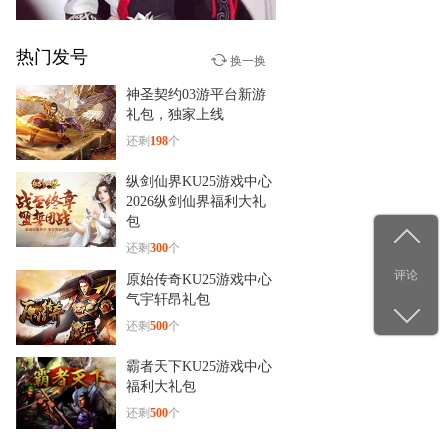
热门发号
少年群侠传
换一换
12-29
神圣契约03游平台新游
杨洋古装新造型！《少年群
礼包，独家上线
侠传》
还剩
198
个
纵剑仙界KU25游戏中心
2026纵剑仙界福利大礼
包
还剩
300
个
评论
原始传奇KU25游戏中心
气宇轩昂礼包
还剩
500
个
霸者天下KU25游戏中心
福利大礼包
还剩
500
个