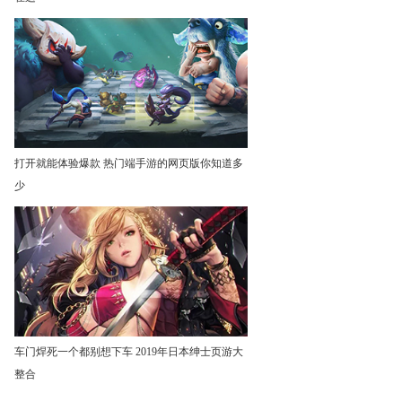
打开就能体验爆款 热门端手游的网页版你知道多
少
车门焊死一个都别想下车 2019年日本绅士页游大
整合