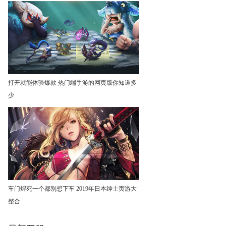
打开就能体验爆款 热门端手游的网页版你知道多
少
车门焊死一个都别想下车 2019年日本绅士页游大
整合