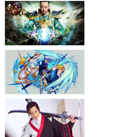
赤月传说2
03-10
《赤月传说2》张涵予片场视
频
赛尔号
02-10
《赛尔号》天尊啸傲白虎介
绍＆实战