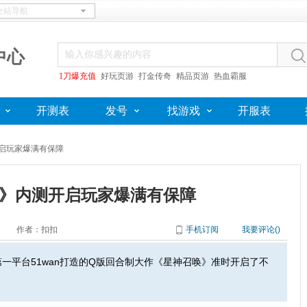
中心
1刀爆充值
好玩页游
打金传奇
精品页游
热血霸服
开测表
发号
找游戏
开服表
开启玩家爆满有保障
》内测开启玩家爆满有保障
作者：扣扣
手机订阅
我要评论(
)
一平台51wan打造的Q版回合制大作《星神召唤》准时开启了不