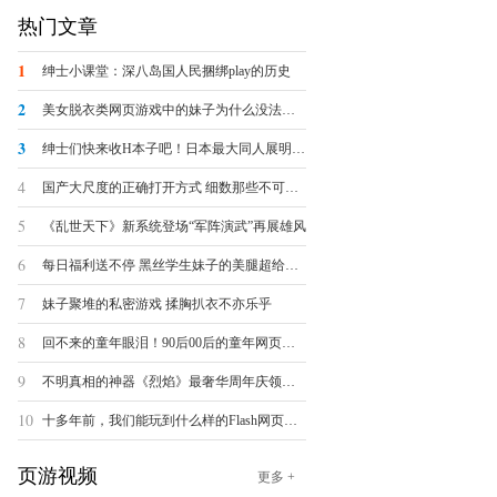
热门文章
1
绅士小课堂：深八岛国人民捆绑play的历史
2
美女脱衣类网页游戏中的妹子为什么没法被脱光？
3
绅士们快来收H本子吧！日本最大同人展明日开幕
4
国产大尺度的正确打开方式 细数那些不可描述的羞羞页游
5
《乱世天下》新系统登场“军阵演武”再展雄风
6
每日福利送不停 黑丝学生妹子的美腿超给力诱惑
7
妹子聚堆的私密游戏 揉胸扒衣不亦乐乎
8
回不来的童年眼泪！90后00后的童年网页游戏大盘点
9
不明真相的神器《烈焰》最奢华周年庆领跑全球
10
十多年前，我们能玩到什么样的Flash网页小游戏？
页游视频
更多 +