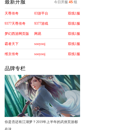
最新开服
今日开服
45
组
天尊传奇
03游平台
双线1服
9377天尊传奇
9377游戏
双线1服
梦幻西游网页版
网易
双线1服
霸者天下
sooyooj
双线1服
维京传奇
sooyooj
双线1服
品牌专栏
你是否还有江湖梦？2019年上半年的武侠页游都
在这