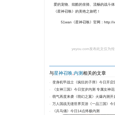
爱的宠物、炫酷的坐骑、流畅的战斗体
《星神召唤》的美艳之旅吧！
51wan《星神召唤》官网：http://xs
yeyou.com发布此文仅
与
星神召唤
,
内测
相关的文章
变身机甲战士《疯狂的子弹》今日开启
·
《女神三国》今日贺岁内测 专属女神花
·
萌气再度来袭《萌幻之翼》火爆内测开
·
万人国战无缝世界页游《一品三国》今
·
《兵马俑》今日14点终极内测
·