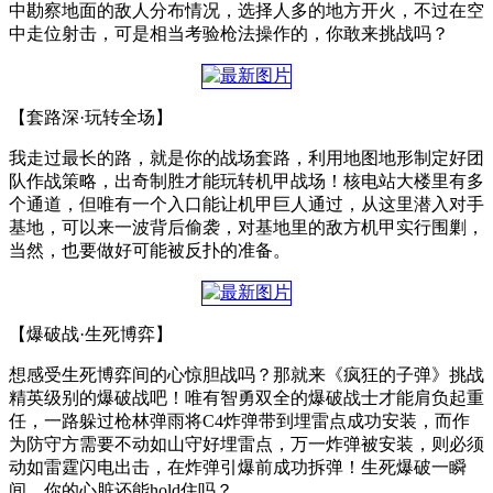
中勘察地面的敌人分布情况，选择人多的地方开火，不过在空
中走位射击，可是相当考验枪法操作的，你敢来挑战吗？
【套路深·玩转全场】
我走过最长的路，就是你的战场套路，利用地图地形制定好团
队作战策略，出奇制胜才能玩转机甲战场！核电站大楼里有多
个通道，但唯有一个入口能让机甲巨人通过，从这里潜入对手
基地，可以来一波背后偷袭，对基地里的敌方机甲实行围剿，
当然，也要做好可能被反扑的准备。
【爆破战·生死博弈】
想感受生死博弈间的心惊胆战吗？那就来《疯狂的子弹》挑战
精英级别的爆破战吧！唯有智勇双全的爆破战士才能肩负起重
任，一路躲过枪林弹雨将C4炸弹带到埋雷点成功安装，而作
为防守方需要不动如山守好埋雷点，万一炸弹被安装，则必须
动如雷霆闪电出击，在炸弹引爆前成功拆弹！生死爆破一瞬
间，你的心脏还能hold住吗？