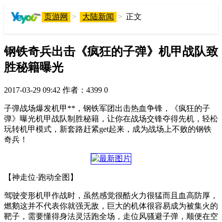
页游网
>
大陆新闻
>
正文
钢铁奇兵出击《疯狂的子弹》机甲战队致
胜秘籍曝光
2017-03-29 09:42
作者：4399
0
子弹战场爆发机甲**，钢铁军团出击热血争锋，《疯狂的子
弹》曝光机甲战队制胜秘籍，让你在战场交锋夺得先机，轻松
玩转机甲模式，新套路赶紧get起来，成为战场上不败的钢铁
奇兵！
【神走位·跑动全图】
驾驶变形机甲作战时，虽然感觉很酷火力很猛而且血高防厚，
燃鹅这并不代表你就强无敌，巨大的机体很容易成为被集火的
靶子，需要懂得身法灵活跑全场，走位风骚避子弹，顺便在空