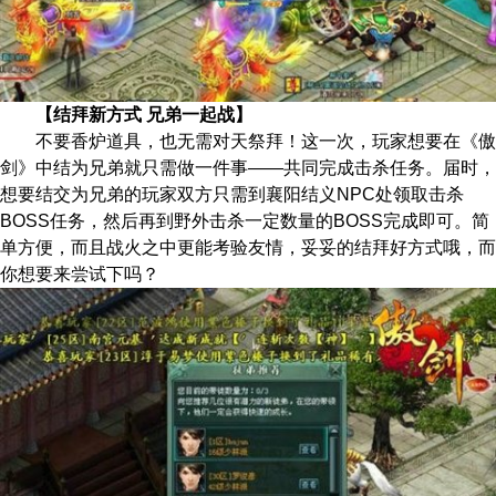
【结拜新方式 兄弟一起战】
不要香炉道具，也无需对天祭拜！这一次，玩家想要在《傲
剑》中结为兄弟就只需做一件事——共同完成击杀任务。届时，
想要结交为兄弟的玩家双方只需到襄阳结义NPC处领取击杀
BOSS任务，然后再到野外击杀一定数量的BOSS完成即可。简
单方便，而且战火之中更能考验友情，妥妥的结拜好方式哦，而
你想要来尝试下吗？