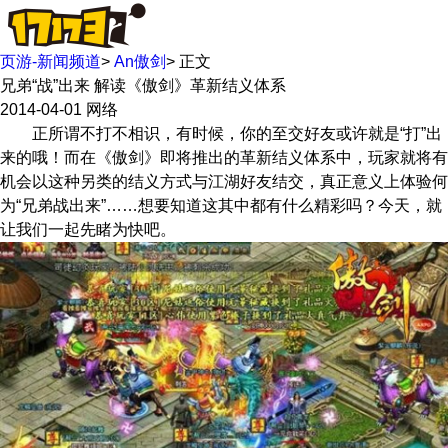
页游-新闻频道
>
An傲剑
>
正文
兄弟“战”出来 解读《傲剑》革新结义体系
2014-04-01
网络
正所谓不打不相识，有时候，你的至交好友或许就是“打”出
来的哦！而在《傲剑》即将推出的革新结义体系中，玩家就将有
机会以这种另类的结义方式与江湖好友结交，真正意义上体验何
为“兄弟战出来”……想要知道这其中都有什么精彩吗？今天，就
让我们一起先睹为快吧。