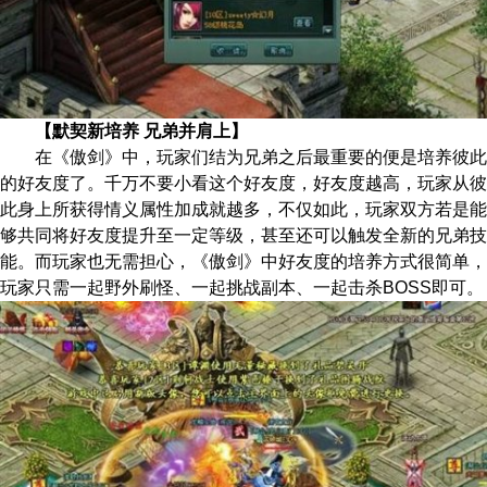
【默契新培养 兄弟并肩上】
在《傲剑》中，玩家们结为兄弟之后最重要的便是培养彼此
的好友度了。千万不要小看这个好友度，好友度越高，玩家从彼
此身上所获得情义属性加成就越多，不仅如此，玩家双方若是能
够共同将好友度提升至一定等级，甚至还可以触发全新的兄弟技
能。而玩家也无需担心，《傲剑》中好友度的培养方式很简单，
玩家只需一起野外刷怪、一起挑战副本、一起击杀BOSS即可。