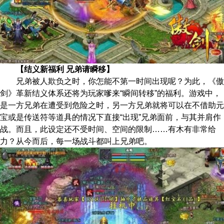
【结义新福利 兄弟请瞬移】
兄弟被人欺负之时，你怎能不第一时间出现呢？为此，《傲
剑》革新结义体系还将为玩家嗲来“瞬间转移”的福利。游戏中，
是一方兄弟在遭受到危险之时，另一方兄弟就将可以在不借助元
宝或是传送符等道具的情况下直接“出现”兄弟面前，与其并肩作
战。而且，此设定还不受时间、空间的限制……有木有非常给
力？从今而后，每一场战斗都叫上兄弟吧。