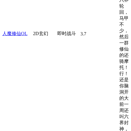
轮
回，
马甲
不
少，
人魔修仙OL
2D玄幻
即时战斗
3.7
然后
一群
修仙
的还
骑摩
托！
行！
还是
你脑
洞开
的大
前一
周还
叫六
界封
神，