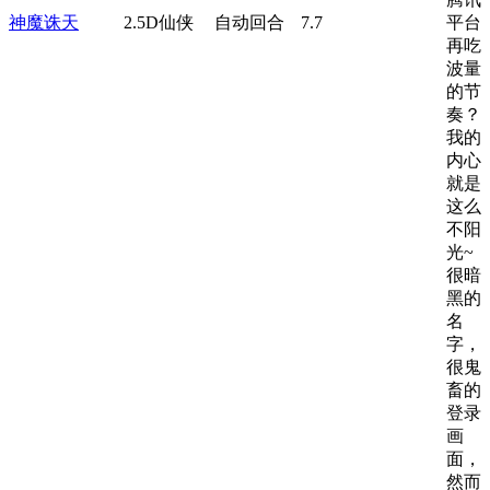
神魔诛天
2.5D仙侠
自动回合
7.7
平台
再吃
波量
的节
奏？
我的
内心
就是
这么
不阳
光~
很暗
黑的
名
字，
很鬼
畜的
登录
画
面，
然而