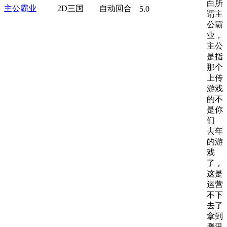
白所
主公霸业
2D三国
自动回合
5.0
谓主
公霸
业，
主公
是指
那个
上传
游戏
的不
是你
们
去年
的游
戏
了，
这是
运营
不下
去了
拿到
腾讯