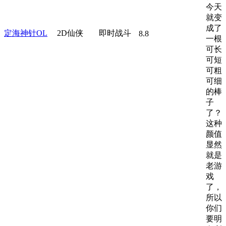
今天
就变
成了
定海神针OL
2D仙侠
即时战斗
8.8
一根
可长
可短
可粗
可细
的棒
子
了？
这种
颜值
显然
就是
老游
戏
了，
所以
你们
要明