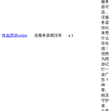
服务
器可
选，
没服
务器
你出
来秀
铁血西游online
连服务器都没有
4.3
什么
存在
感！
强势
为西
游记
打一
波广
告？
神
尊、
精灵
守护
者、
六界