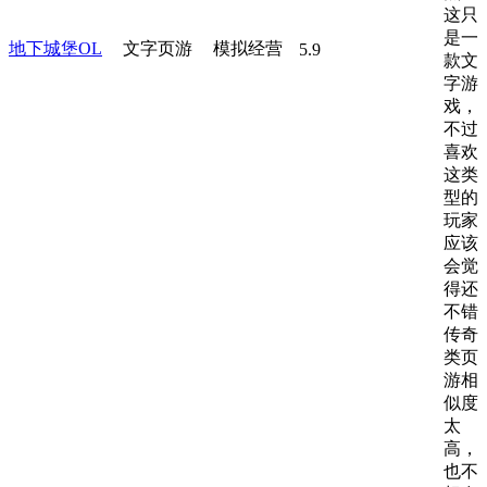
这只
是一
地下城堡OL
文字页游
模拟经营
5.9
款文
字游
戏，
不过
喜欢
这类
型的
玩家
应该
会觉
得还
不错
传奇
类页
游相
似度
太
高，
也不