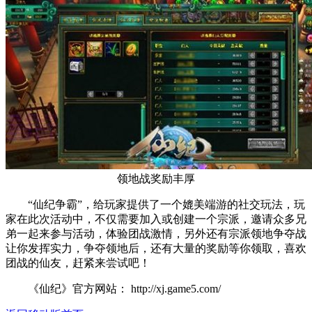
领地战奖励丰厚
“仙纪争霸”，给玩家提供了一个媲美端游的社交玩法，玩
家在此次活动中，不仅需要加入或创建一个宗派，邀请众多兄
弟一起来参与活动，体验团战激情，另外还有宗派领地争夺战
让你发挥实力，争夺领地后，还有大量的奖励等你领取，喜欢
团战的仙友，赶紧来尝试吧！
《仙纪》官方网站： http://xj.game5.com/