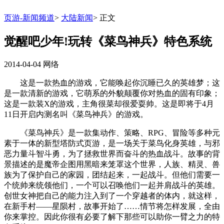
页游-新闻频道
>
大陆新闻
>
正文
觉醒吧少年!玩转《菜鸟神兵》特色系统
2014-04-04
网络
这是一款热血的游戏，它能唤起你沉睡已久的英雄梦；这
是一款清新的游戏，它萌系的外貌颠覆你对热血的固有印象；
这是一款装X的游戏，主角很菜却很爱耍帅。这是即将于4月
11日开启内测名叫《菜鸟神兵》的游戏。
《菜鸟神兵》是一款集动作、策略、RPG、冒险等多种元
素于一体的新型塔防式页游，是一场关于菜鸟化身英雄，与邪
恶力量斗智斗勇，为了拯救世界而奋斗的热血战斗。故事的背
景描述的是魔帝企图用黑暗来笼罩这个世界，人族、精灵、兽
族为了保护自己的家园，团结起来，一起战斗。但他们需要一
个统帅来统领他们，一个可以召唤他们一起并肩战斗的英雄。
创世女神把自己的能力注入到了一个穿越者的体内，就这样，
在新手村——星陨村，故事开始了……情节将怎样发展，全由
你来掌控。因此你很有必要了解下那些可以助你一臂之力的特