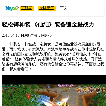
页游网
>
大陆新闻
>
正文
轻松铸神装 《仙纪》装备镀金提战力
2013-04-10 14:08
作者：网络
0
打装备、打城战、泡美女，是每位酷爱游戏屌丝们的最
爱，而打城战，有宗派战、宗派领地争夺战等让你体验极具社
交玩法的团队竞技和城战系统。泡美女有“碧月仙泉”和“神仙
眷侣”，让你体验伊人共浴和有情人终成眷属的快感。而打造
装备有超级神装系统，还有装备镀金让你再超神。下面就让我
们一起来看看吧！