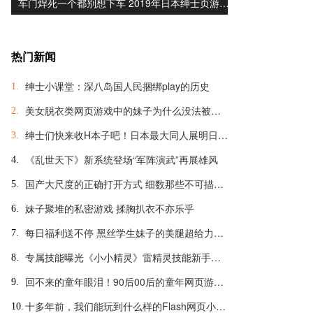
车门焊死一个都别想下车 2019年日本绅士页游…
热门新闻
绅士小课堂：深八岛国人民捆绑play的历史
1.
美女脱衣类网页游戏中的妹子为什么没法被脱光？
2.
绅士们快来收H本子吧！日本最大同人展明日开幕
3.
《乱世天下》新系统登场“军阵演武”再展雄风
4.
国产大尺度的正确打开方式 细数那些不可描述的羞羞页游
5.
妹子聚堆的私密游戏 揉胸扒衣不亦乐乎
6.
每日福利送不停 黑丝学生妹子的美腿超给力诱惑
7.
专属技能曝光《小小精灵》雷精灵技能新手引导
8.
回不来的童年眼泪！90后00后的童年网页游戏大盘点
9.
十多年前，我们能玩到什么样的Flash网页小游戏？
10.