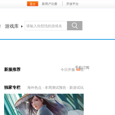
新用户注册
开放平台
榜
游戏库
手机订阅
新服推荐
今日开服
48
组
独家专栏
海外热点
·
本周测试预告
·
新游试玩