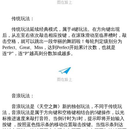
传统玩法：
传统玩法延续经典模式，属于4键玩法。在方向键出现
后，从左至右依次敲击相应按键，在滚珠滑动至临界槽时，敲
击空格，就可以跳出一段华丽的舞蹈啦！每轮判定级别分为
Perfect、Great、Miss，达到Perfect开始累计次数，也就是
连“P”，连“P”越高则分数加成越多。
音浪玩法：
音浪玩法是《天空之舞》新的独创玩法，不同于传统玩
法，音浪玩法是属于方向键和空格键相结合的5键操作，以光
标推进速度来敲打音符。当倒计时为1时，提示即将开始输入
按键 ，按照蓝色指示条的移动位置敲击按键。当指示条到达