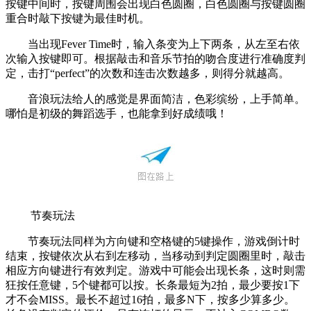
按键中间时，按键周围会出现白色圆圈，白色圆圈与按键圆圈
重合时敲下按键为最佳时机。
当出现Fever Time时，输入条变为上下两条，从左至右依
次输入按键即可。根据敲击和音乐节拍的吻合度进行准确度判
定，击打“perfect”的次数和连击次数越多，则得分就越高。
音浪玩法给人的感觉是界面简洁，色彩缤纷，上手简单。
哪怕是初级的舞蹈选手，也能拿到好成绩哦！
节奏玩法
节奏玩法同样为方向键和空格键的5键操作，游戏倒计时
结束，按键依次从右到左移动，当移动到判定圆圈里时，敲击
相应方向键进行有效判定。游戏中可能会出现长条，这时则需
狂按任意键，5个键都可以按。长条最短为2拍，最少要按1下
才不会MISS。最长不超过16拍，最多N下，按多少算多少。