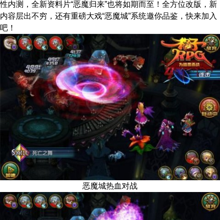
性内测，全新资料片“恶魔归来”也将如期而至！全方位改版，新
内容层出不穷，还有重磅大戏“恶魔城”系统邀你品鉴，快来加入
吧！
恶魔城热血对战