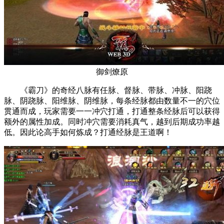
御剑燎原
《霸刀》的奇经八脉有任脉、督脉、带脉、冲脉、阳跷
脉、阴跷脉、阳维脉、阴维脉，每条经脉都由数量不一的穴位
贯通而成，玩家需要一一冲穴打通，打通整条经脉后可以获得
额外的属性加成。同时冲穴需要消耗真气，越到后期成功率越
低。因此论高手如何炼成？打通经脉是王道啊！