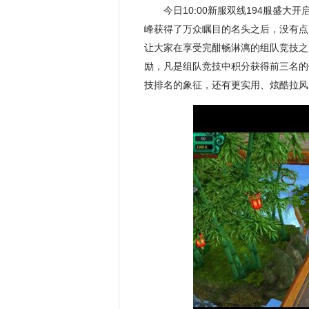
今日10:00新服双线194服盛
峰获得了万众瞩目的名头之后，没有点
让大家在享受完酣畅淋漓的组队竞技之
励，凡是组队竞技中积分获得前三名的
技排名的象征，还有更实用、炫酷拉风