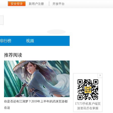
安全登录
新用户注册
开放平台
排行榜
视频
推荐阅读
×
你是否还有江湖梦？2019年上半年的武侠页游都
17173手机客户端页
在这
游资讯尽在掌握