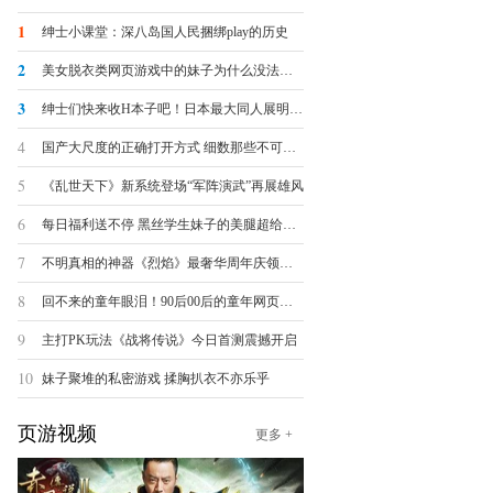
1
绅士小课堂：深八岛国人民捆绑play的历史
2
美女脱衣类网页游戏中的妹子为什么没法被脱光？
3
绅士们快来收H本子吧！日本最大同人展明日开幕
4
国产大尺度的正确打开方式 细数那些不可描述的羞羞页游
5
《乱世天下》新系统登场“军阵演武”再展雄风
6
每日福利送不停 黑丝学生妹子的美腿超给力诱惑
7
不明真相的神器《烈焰》最奢华周年庆领跑全球
8
回不来的童年眼泪！90后00后的童年网页游戏大盘点
9
主打PK玩法《战将传说》今日首测震撼开启
10
妹子聚堆的私密游戏 揉胸扒衣不亦乐乎
页游视频
更多 +