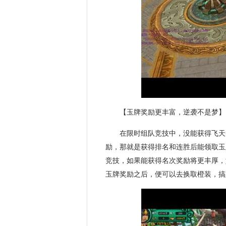
【玉牌奖励更丰富，逆袭不是梦】
在限时组队竞技中，没能获得飞天
励，那就是获得排名和连胜后能领取玉
竞技，如果能获得名次奖励将更丰厚，
玉牌奖励之后，便可以去换取橙装，