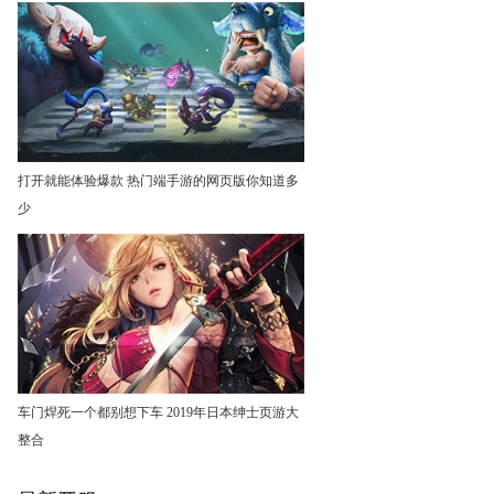
打开就能体验爆款 热门端手游的网页版你知道多
少
车门焊死一个都别想下车 2019年日本绅士页游大
整合