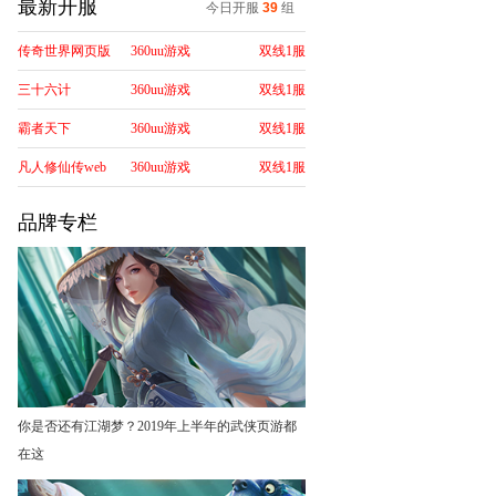
最新开服
今日开服
39
组
传奇世界网页版
360uu游戏
双线1服
三十六计
360uu游戏
双线1服
霸者天下
360uu游戏
双线1服
凡人修仙传web
360uu游戏
双线1服
品牌专栏
你是否还有江湖梦？2019年上半年的武侠页游都
在这