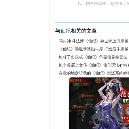
以上内容由游戏厂商提供，仅供
与
仙纪
相关的文章
闯封神 斗法海《仙纪》异世录上演穿越
·
《仙纪》异世录奖励丰厚 打造最牛穿越
·
枪杆子出政权《仙纪》争霸仙界靠竞技
·
抓个美眉当女仆《仙纪》仙仆玩法有特
·
在我的地盘听我的《仙纪》宗派系统解
·