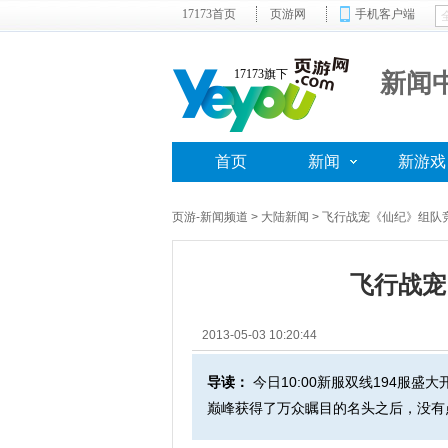
17173首页
页游网
手机客户端
17173旗下
新闻
首页
新闻
新游戏
页游-新闻频道
>
大陆新闻
> 飞行战宠《仙纪》组队
飞行战宠
2013-05-03 10:20:44
导读：
今日10:00新服双线194服
巅峰获得了万众瞩目的名头之后，没有