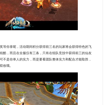
奖等你拿呢，活动期间积分获得前三名的玩家将会获得特色的飞
炫酷，而且在全服仅有三条，只有在组队竞技中获得前三的仙友
可不是你单人的实力，而是要看团队整体实力和配合才能取胜，
利双收哦。