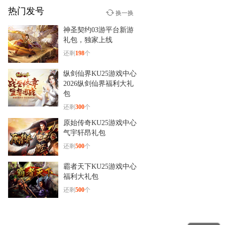
热门发号
少年群侠传
换一换
12-29
神圣契约03游平台新游
杨洋古装新造型！《少年群
礼包，独家上线
侠传》
还剩
198
个
纵剑仙界KU25游戏中心
2026纵剑仙界福利大礼
包
还剩
300
个
原始传奇KU25游戏中心
气宇轩昂礼包
还剩
500
个
霸者天下KU25游戏中心
福利大礼包
还剩
500
个
战神世纪7yx2分钟爆满
级礼包