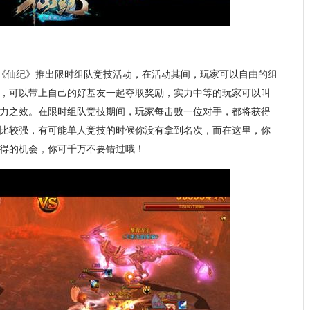
e5《仙纪》推出限时组队竞技活动，在活动其间，玩家可以自由的组
，可以带上自己的好基友一起夺取奖励，实力中等的玩家可以叫
力之效。在限时组队竞技期间，玩家每击败一位对手，都将获得
比较强，有可能单人竞技的时候你没有拿到名次，而在这里，你
得的机会，你可千万不要错过哦！