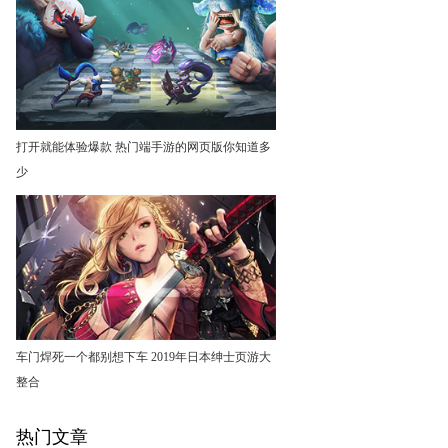
打开就能体验爆款 热门端手游的网页版你知道多
少
车门焊死一个都别想下车 2019年日本绅士页游大
整合
热门文章