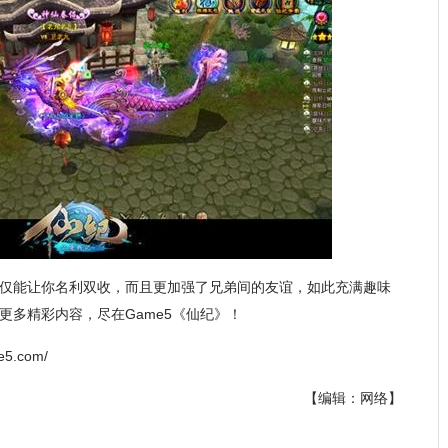
仅能让你名利双收，而且更加强了兄弟间的友谊，如此充满趣味
更多精彩内容，尽在Game5《仙纪》！
5.com/
【编辑：网络】