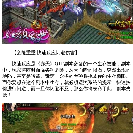
【危险重重 快速反应闪避伤害】
快速反应是《赤天》QTE副本必备的一个生存技能，副本
中，玩家将随时面临各种危险，从天而降的陨石，突然出现的
地陷，甚至是暗箭、毒药，众多的考验将挑战你的生存极限。
而你要想在这个副本中生存，就必须遵照系统的提示，快速按
键进行闪避，而一旦你闪避不及，那么你将丧命于此，副本失
败！