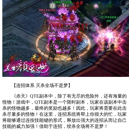
【连招体系 灭杀全场不是梦】
《赤天》QTE副本中，除了有无尽的危险外，还有海量的
怪物！游戏中，QTE副本是一个限时副本，玩家在该副本中击
杀的怪物越多，最终的奖励也越多！因此，玩家将需要在此击
杀尽量多的怪物！在这里，连招系统将帮上你很大的忙，玩家
将能够通过连按技能键的形式，释放出强大的连招从而让自己
技能的威力加强！借助于连招，绞杀全场将不是梦！