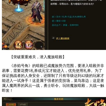
【突破重重难关，潜入魔族暗殿】
《赤焰号角》的暗殿已成魔族势力范围，要潜入暗殿并非
易事，需要花费5礼券或元宝才能进入，优先使用礼券。为了
保证挑战者的人身安全，还限制了只有等级达到42级的玩家才
能进入一试身手！这是属于强者的竞技场，菜鸟靠边；这是隶
属人魔两界的风云一战，勇士听令。玩转魔族暗殿，大战一触
即发！