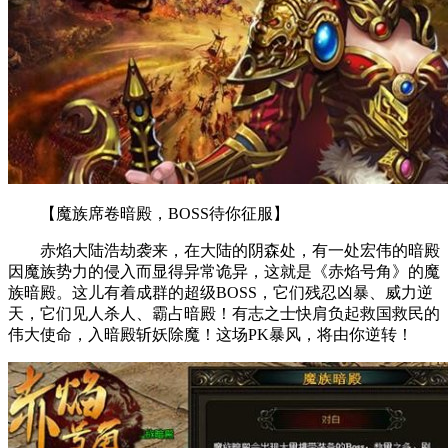
【魔族席卷暗殿，BOSS待你征服】
赤焰大陆浩劫袭来，在大陆的阴森处，有一处宏伟的暗殿
因魔族势力的侵入而显得异常诡异，这就是《赤焰号角》的魔
族暗殿。这儿有着成群的超级BOSS，它们残忍凶暴、威力逆
天，它们见人杀人、霸占暗殿！有志之士快肩负起救国救民的
伟大使命，入暗殿斩妖除魔！这场PK暴风，将由你逆转！