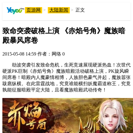
页游网
>
大陆新闻
>
正文
致命突袭破格上演 《赤焰号角》魔族暗
殿暴风席卷
2015-05-08 14:59
作者：网络
0
劫波突袭引发致命危机，生死竞速展现硬派热血！次世代
硬派PK巨制《赤焰号角》魔族暗殿活动破格上演，PK旋风瞬
间席卷！暗殿内人魔豪情相博，人族胆色豪气并起，魔族嚣张
跋扈纵横。在此雷霆战地，究竟谁能横扫妖魔霸道称王，究竟
孰能征服暗殿平定大陆，且看魔族暗殿武动传奇！