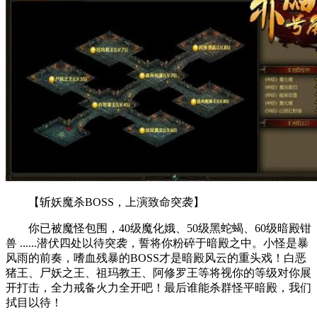
【斩妖魔杀BOSS，上演致命突袭】
你已被魔怪包围，40级魔化娥、50级黑蛇蝎、60级暗殿钳
兽 ......潜伏四处以待突袭，誓将你粉碎于暗殿之中。小怪是暴
风雨的前奏，嗜血残暴的BOSS才是暗殿风云的重头戏！白恶
猪王、尸妖之王、祖玛教王、阿修罗王等将视你的等级对你展
开打击，全力戒备火力全开吧！最后谁能杀群怪平暗殿，我们
拭目以待！