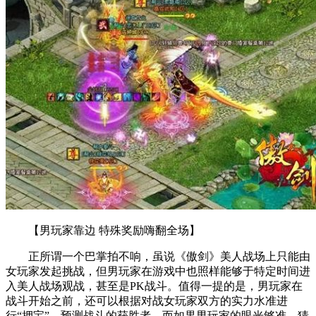
【男玩家靠边 特殊奖励嗨翻全场】
正所谓一个巴掌拍不响，虽说《傲剑》美人战场上只能由
女玩家发起挑战，但男玩家在游戏中也照样能够于特定时间进
入美人战场观战，甚至是PK战斗。值得一提的是，男玩家在
战斗开始之前，还可以根据对战女玩家双方的实力水准进
行“押宝”，预测战斗的获胜者。而如果男玩家的眼光够准，猜