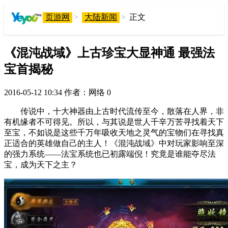
页游网
>
大陆新闻
>
正文
《混沌战域》上古珍宝大显神通 最强法
宝首揭秘
2016-05-12 10:34
作者：网络
0
传说中，十大神器由上古时代流传至今，散落在人界，非
有机缘者不可得见。所以，与其说是世人千辛万苦寻找着天下
至宝，不如说是这些千万年吸收天地之灵气的宝物们在寻找真
正适合的英雄做自己的主人！《混沌战域》中对玩家影响至深
的强力系统——法宝系统也已初露端倪！究竟是谁能夺尽法
宝，成为天下之主？