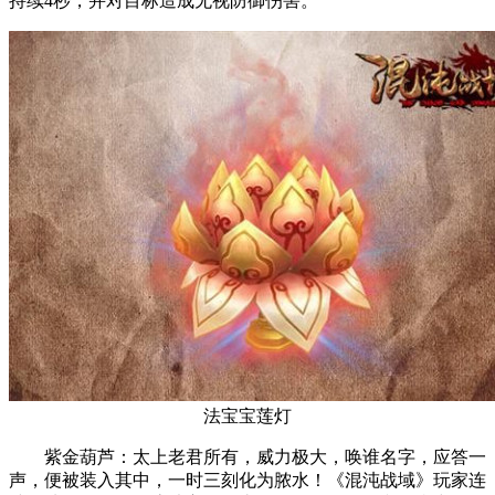
持续4秒，并对目标造成无视防御伤害。
法宝宝莲灯
紫金葫芦：太上老君所有，威力极大，唤谁名字，应答一
声，便被装入其中，一时三刻化为脓水！《混沌战域》玩家连