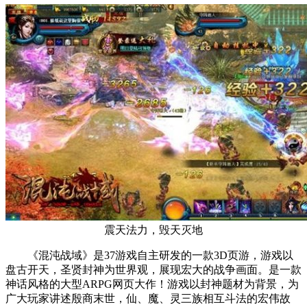
震天法力，毁天灭地
《混沌战域》是37游戏自主研发的一款3D页游，游戏以
盘古开天，圣贤封神为世界观，展现宏大的战争画面。是一款
神话风格的大型ARPG网页大作！游戏以封神题材为背景，为
广大玩家讲述殷商末世，仙、魔、灵三族相互斗法的宏伟故