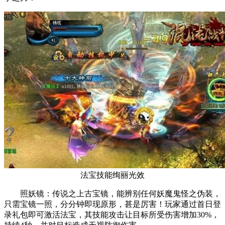
法宝技能绚丽光效
照妖镜：传说之上古宝镜，能辨别任何妖魔鬼怪之伪装，
只需宝镜一照，分分钟即现原形，甚是厉害！玩家通过首日登
录礼包即可激活法宝，其技能攻击让目标所受伤害增加30%，