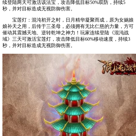
续登陆两天可激活该法宝，攻击降低目标50%双防，持续5
秒，并对目标造成无视防御伤害。
宝莲灯：混沌初开之时，日月精华凝聚而成，原为女娲娘
娘补天之用，后传于三圣母，必须拥有无比仁慈的力量，方可
催动其震撼天地、逆转乾坤之神力！玩家连续登陆《混沌战
域》三天可激活宝莲灯，攻击降低目标60%移动速度，持续3
秒，并对目标造成无视防御伤害。