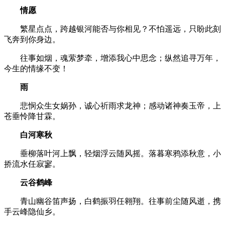
情愿
繁星点点，跨越银河能否与你相见？不怕遥远，只盼此刻
飞奔到你身边。
往事如烟，魂萦梦牵，增添我心中思念；纵然追寻万年，
今生的情缘不变！
雨
悲悯众生女娲孙，诚心祈雨求龙神；感动诸神奏玉帝，上
苍垂怜降甘霖。
白河寒秋
垂柳落叶河上飘，轻烟浮云随风摇。落暮寒鸦添秋意，小
挢流水任寂寥。
云谷鹤峰
青山幽谷笛声扬，白鹤振羽任翱翔。往事前尘随风逝，携
手云峰隐仙乡。