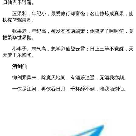
归仙界乐逍遥。
蓝采和，年纪小，最爱修行却富饶；名山修炼成真果，使
执棕篮驾海潮。
张果老，年纪高，须发苍苍两鬓萧；倒骑驴子呵呵笑，竟
把繁华世界抛。
小李子、志气高，想学剑仙登云霄；日上三竿不觉醒，天
天梦里乐陶陶。
酒剑仙
御剑乘风来，除魔天地间，有酒乐逍遥，无酒我亦颠。
一饮尽江河，再饮吞日月，千杯醉不倒，唯我酒剑仙。