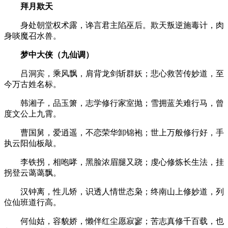
拜月欺天
身处朝堂权术露，谗言君主陷巫后。欺天叛逆施毒计，肉
身啖魔召水兽。
梦中大侠（九仙调）
吕洞宾，乘风飘，肩背龙剑斩群妖；悲心救苦传妙道，至
今万古姓名标。
韩湘子，品玉箫，志学修行家室抛；雪拥蓝关难行马，曾
度文公上九霄。
曹国舅，爱逍遥，不恋荣华卸锦袍；世上万般修行好，手
执云阳仙板敲。
李铁拐，相咆哮，黑脸浓眉腿又跷；虔心修炼长生法，挂
拐登云蔼蔼飘。
汉钟离，性儿矫，识透人情世态枭；终南山上修妙道，列
位仙班道行高。
何仙姑，容貌娇，懒伴红尘愿寂寥；苦志真修千百载，也