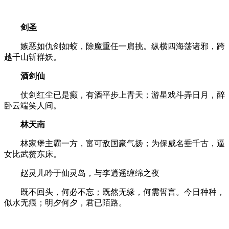
剑圣
嫉恶如仇剑如蛟，除魔重任一肩挑。纵横四海荡诸邪，跨
越千山斩群妖。
酒剑仙
仗剑红尘已是癫，有酒平步上青天；游星戏斗弄日月，醉
卧云端笑人间。
林天南
林家堡主霸一方，富可敌国豪气扬；为保威名垂千古，逼
女比武赘东床。
赵灵儿吟于仙灵岛，与李逍遥缠绵之夜
既不回头，何必不忘；既然无缘，何需誓言。今日种种，
似水无痕；明夕何夕，君已陌路。