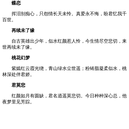
蝶恋
挥泪别痴心，只怨情长天未怜。真爱永不悔，盼君忆我千
百世。
再续未了缘
自古英雄出少年，似水红颜惹人怜，今生情尽空悲切，来
世再续未了缘。
桃花幻梦
紫嫣红云霞光绕，青山绿水尘世遥；粉铸脂凝柔似水，桃
林深处伴君娇。
君莫悲
红颜如月有圆缺，君名逍遥莫悲切。今日种种深心总，他
夜梦里见芳踪。