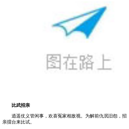
比武招亲
逍遥仗义管闲事，欢喜冤家相敌视。为解前仇泯旧怨，招
亲擂台来比试。