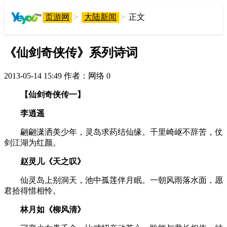
页游网
>
大陆新闻
>
正文
《仙剑奇侠传》系列诗词
2013-05-14 15:49
作者：网络
0
【仙剑奇侠传一】
李逍遥
翩翩潇洒美少年，灵岛求药结仙缘。千里崎岖不辞苦，仗
剑江湖为红颜。
赵灵儿《天之叹》
仙灵岛上别洞天，池中孤莲伴月眠。一朝风雨落水面，愿
君拾得惜相怜。
林月如《柳风清》