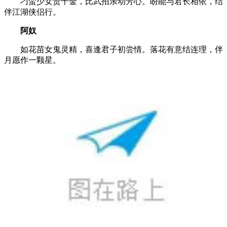
刁蛮少女贵千金，比武招亲动芳心。盼能与君长相依，结
伴江湖侠侣行。
阿奴
如花苗女鬼灵精，喜逢君子初尝情。落花有意结连理，伴
月愿作一颗星。