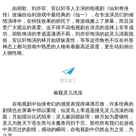
由胡歌、刘亦菲、安以轩等人主演的电视剧《仙剑奇侠
传》改编自仙剑游戏中最经典的《仙一》，在专业演员们的倾
情演绎中，在特技效果的烘托下，将游戏搬上了屏幕，而且深
受广大观众的喜爱。这不得不说电视剧在演员的选择上非常成
功，胡歌饰演的李逍遥潇洒不羁，刘亦菲饰演的赵灵儿清新脱
俗，安以轩饰演的林月如骄纵直性，等等这些角色不仅在外形
神态上都与游戏中熟悉的人物有着极高还原度，更生动刻画出
人物性格。
偷窥灵儿洗澡
在电视剧中仙侠奇幻的感觉表现得淋漓尽致，许多经典的
剧情也在屏幕中得以重现，仙灵岛上李逍遥撞见灵儿洗澡的场
面；月如擂台比武招亲；灵儿被囚锁妖塔；林月如为爱牺牲，
灵儿为救天下苍生而与水魔兽同归于尽。那些所有我们在游戏
中亲历过的剧情，感动的瞬间，在电视剧中仍然会为之笑，为
之哭。