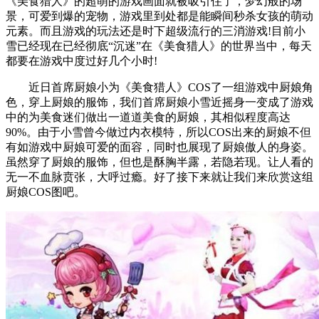
《美食猎人》的超萌的游戏画面就被吸引住了，梦幻般的场
景，可爱到爆的宠物，游戏里到处都是能瞬间秒杀女孩的萌动
元素。而且游戏的玩法还是时下超级流行的三消游戏!目前小
雪已经现在已经彻底“沉迷”在《美食猎人》的世界当中，每天
都要在游戏中度过好几个小时!
近日首席厨娘小为《美食猎人》COS了一组游戏中厨娘角
色，穿上厨娘的服饰，我们首席厨娘小雪近摇身一变成了游戏
中的为美食迷们做出一道道美食的厨娘，其相似程度高达
90%。由于小雪曾今做过内衣模特，所以COS出来的厨娘不但
有如游戏中厨娘可爱的面容，同时也展现了厨娘傲人的身姿。
虽然穿了厨娘的服饰，但也是酥胸半露，若隐若现。让人看的
无一不血脉贲张，大呼过瘾。好了接下来就让我们来欣赏这组
厨娘COS图吧。