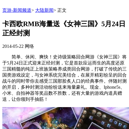
页游-新闻频道
>
大陆新闻
>
正文
卡西欧RMB海量送《女神三国》5月24日
正经封测
2014-05-22
网络
简单、休闲、爽快！史诗级策略回合网游《女神三国》将
于5月24日正式迎来正经封测，它是首款应运而生的高度还原
三国精髓的纯正上班族策略养成类回合网游，打破了传统的三
国类游戏设定，与女神系统完美结合，在展开精彩纷呈的回合
战斗的同时带你去感受三国那脍炙人口的经典事件。伴随封测
的开启，多种封测活动纷纷送来海量豪礼。现金、Iphone5s、
小米、自拍神器等奖品数不胜数，还有大量的游戏内道具赠
送，让你领到手抽筋！