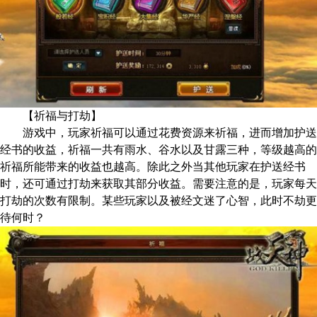
【祈福与打劫】
游戏中，玩家祈福可以通过花费资源来祈福，进而增加护送
经书的收益，祈福一共有雨水、谷水以及甘露三种，等级越高的
祈福所能带来的收益也越高。除此之外当其他玩家在护送经书
时，还可通过打劫来获取其部分收益。需要注意的是，玩家每天
打劫的次数有限制。某些玩家以及被经文迷了心智，此时不劫更
待何时？