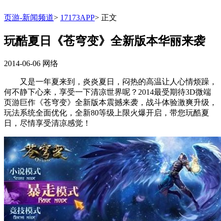
页游-新闻频道
>
17173APP
>
正文
玩酷夏日《苍穹变》全新版本华丽来袭
2014-06-06
网络
又是一年夏来到，炎炎夏日，闷热的高温让人心情烦躁，
何不静下心来，享受一下清凉世界呢？2014最受期待3D微端
页游巨作《苍穹变》全新版本震撼来袭，战斗体验激爽升级，
玩法系统全面优化，全新80等级上限火爆开启，带您玩酷夏
日，尽情享受清凉感觉！