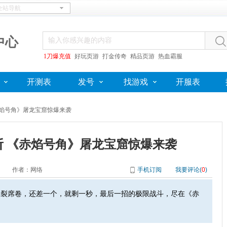
中心
1刀爆充值
好玩页游
打金传奇
精品页游
热血霸服
开测表
发号
找游戏
开服表
赤焰号角》屠龙宝窟惊爆来袭
斩 《赤焰号角》屠龙宝窟惊爆来袭
作者：网络
手机订阅
我要评论(
0
)
裂席卷，还差一个，就剩一秒，最后一招的极限战斗，尽在《赤