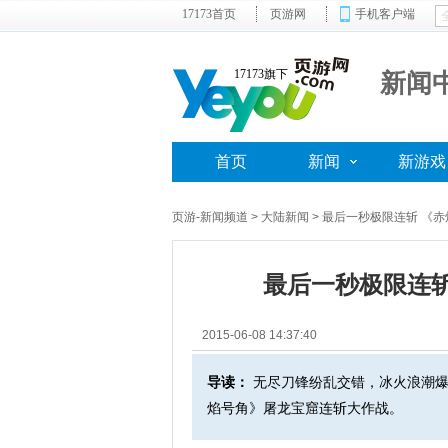
17173首页
页游网
手机客户端
17173旗下
新闻
首页
新闻
新游戏
页游-新闻频道
>
大陆新闻
> 最后一秒极限连斩 《
最后一秒极限连
2015-06-08 14:37:40
导读：
无尽刀锋纷乱交错，冰火浪潮爆
焰号角》屠龙宝窟连斩大作战。