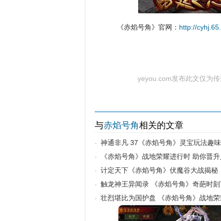
《赤焰号角》官网：
http://cyhj.6
yeyou.com发布此文仅
与
赤焰号角
相关的文章
神通非凡 37《赤焰号角》灵宝玩法趣
·
《赤焰号角》战地荣耀进行时 助你晋升
·
计定天下《赤焰号角》伏魔谷大战揭秘
·
触龙神王异闻录 《赤焰号角》奇葩时刻T
·
壮烈堪比为国护盘 《赤焰号角》战地荣
·