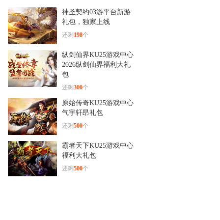
12-29
神圣契约03游平台新游
杨洋古装新造型！《少年群
礼包，独家上线
侠传》
还剩
198
个
纵剑仙界KU25游戏中心
2026纵剑仙界福利大礼
包
还剩
300
个
原始传奇KU25游戏中心
气宇轩昂礼包
还剩
500
个
霸者天下KU25游戏中心
福利大礼包
还剩
500
个
战神世纪7yx2分钟爆满
级礼包
还剩
1989
个