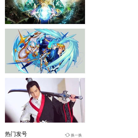
赤月传说2
03-10
《赤月传说2》张涵予片场视
频
赛尔号
02-10
《赛尔号》天尊啸傲白虎介
绍＆实战
热门发号
少年群侠传
换一换