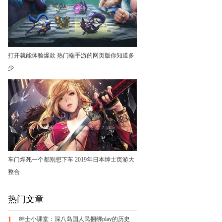
打开就能体验爆款 热门端手游的网页版你知道多
少
车门焊死一个都别想下车 2019年日本绅士页游大
整合
热门文章
1
绅士小课堂：深八岛国人民捆绑play的历史