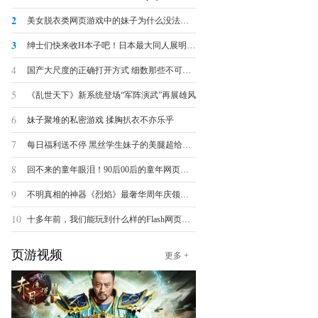
2
美女脱衣类网页游戏中的妹子为什么没法被脱光？
3
绅士们快来收H本子吧！日本最大同人展明日开幕
4
国产大尺度的正确打开方式 细数那些不可描述的羞羞页游
5
《乱世天下》新系统登场“军阵演武”再展雄风
6
妹子聚堆的私密游戏 揉胸扒衣不亦乐乎
7
每日福利送不停 黑丝学生妹子的美腿超给力诱惑
8
回不来的童年眼泪！90后00后的童年网页游戏大盘点
9
不明真相的神器《烈焰》最奢华周年庆领跑全球
10
十多年前，我们能玩到什么样的Flash网页小游戏？
页游视频
更多 +