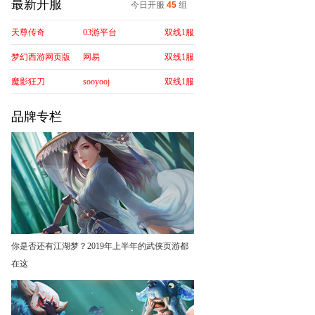
最新开服
今日开服
45
组
天尊传奇
03游平台
双线1服
梦幻西游网页版
网易
双线1服
魔影狂刀
sooyooj
双线1服
品牌专栏
你是否还有江湖梦？2019年上半年的武侠页游都
在这