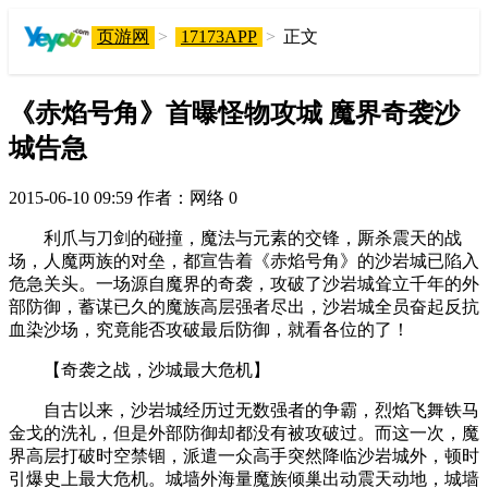
页游网
>
17173APP
>
正文
《赤焰号角》首曝怪物攻城 魔界奇袭沙
城告急
2015-06-10 09:59
作者：网络
0
利爪与刀剑的碰撞，魔法与元素的交锋，厮杀震天的战
场，人魔两族的对垒，都宣告着《赤焰号角》的沙岩城已陷入
危急关头。一场源自魔界的奇袭，攻破了沙岩城耸立千年的外
部防御，蓄谋已久的魔族高层强者尽出，沙岩城全员奋起反抗
血染沙场，究竟能否攻破最后防御，就看各位的了！
【奇袭之战，沙城最大危机】
自古以来，沙岩城经历过无数强者的争霸，烈焰飞舞铁马
金戈的洗礼，但是外部防御却都没有被攻破过。而这一次，魔
界高层打破时空禁锢，派遣一众高手突然降临沙岩城外，顿时
引爆史上最大危机。城墙外海量魔族倾巢出动震天动地，城墙