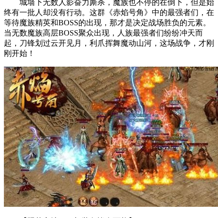
城墙下无数人影奋力厮杀，魔族也不停的在倒下，但是始
终有一批人却没有行动。这群《赤焰号角》中的最强者们，在
等待魔族精英和BOSS的出现，那才是决定战场胜负的元素。
当无数魔族高层BOSS聚众出现，人族最强者们纷纷冲天而
起，刀锋划过云开见月，利爪挥舞魔动山河，这场战争，才刚
刚开始！