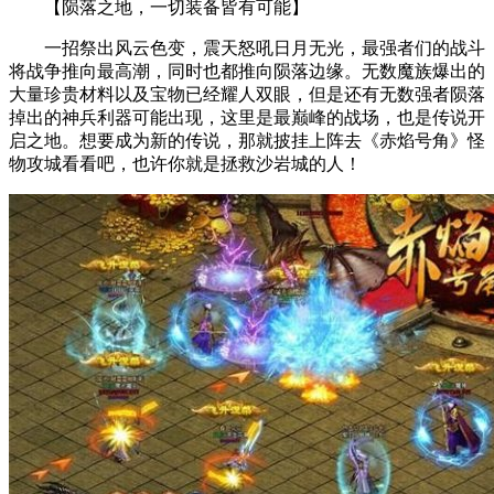
【陨落之地，一切装备皆有可能】
一招祭出风云色变，震天怒吼日月无光，最强者们的战斗
将战争推向最高潮，同时也都推向陨落边缘。无数魔族爆出的
大量珍贵材料以及宝物已经耀人双眼，但是还有无数强者陨落
掉出的神兵利器可能出现，这里是最巅峰的战场，也是传说开
启之地。想要成为新的传说，那就披挂上阵去《赤焰号角》怪
物攻城看看吧，也许你就是拯救沙岩城的人！