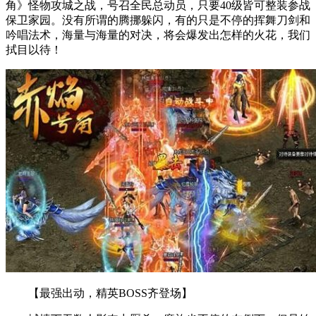
角》怪物攻城之战，号召全民总动员，只要40级皆可整装参战
保卫家园。没有所谓的腾挪躲闪，有的只是不停的挥舞刀剑和
吟唱法术，海量与海量的对决，将会爆发出怎样的火花，我们
拭目以待！
【最强出动，精英BOSS齐登场】