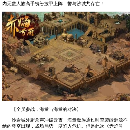
内无数人族高手纷纷披甲上阵，誓与沙城共存亡！
【全员参战，海量与海量的对决】
沙岩城外厮杀声冲破云霄，海量魔族通过时空裂缝源源不
绝的凭空出现，战场局势一度陷入危机。但是此次《赤焰号