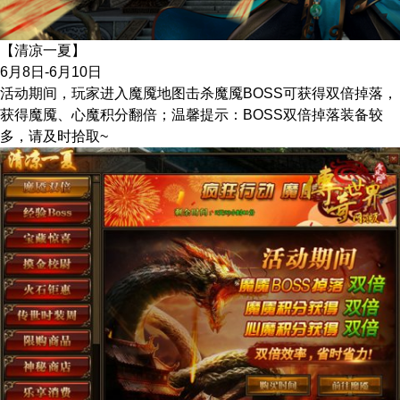
【清凉一夏】
6月8日-6月10日
活动期间，玩家进入魔魇地图击杀魔魇BOSS可获得双倍掉落，
获得魔魇、心魔积分翻倍；温馨提示：BOSS双倍掉落装备较
多，请及时拾取~