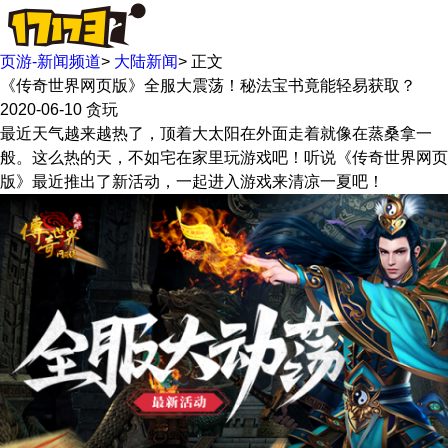
页游-新闻频道
>
大陆新闻
>
正文
《传奇世界网页版》全服大震荡！秘法宝书竟能轻易获取？
2020-06-10
贪玩
最近天气越来越热了，顶着大太阳在外面走着就像在蒸桑拿一
般。这么热的天，不如宅在家里玩游戏吧！听说《传奇世界网页
版》最近推出了新活动，一起进入游戏来清凉一夏吧！