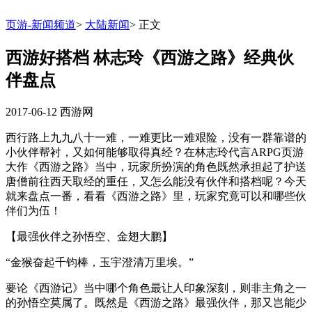
页游-新闻频道
>
大陆新闻
>
正文
西游好搭档 林志玲《西游之路》经典伙
伴盘点
2017-06-12
西游网
西行路上九九八十一难，一难更比一难艰险，没有一群靠谱的
小伙伴帮衬，又如何能够取得真经？在林志玲代言ARPG页游
大作《西游之路》当中，玩家所扮演的角色既然承担起了护送
唐僧前往西天取经的重任，又怎么能没有伙伴和搭档呢？今天
就来盘点一番，看看《西游之路》里，玩家究竟可以和哪些伙
伴们为伍！
【最强伙伴之孙悟空、金翅大鹏】
“金猴奋起千钧棒，玉宇澄清万里埃。”
要论《西游记》当中哪个角色最让人印象深刻，则非主角之一
的孙悟空莫属了。既然是《西游之路》最强伙伴，那又岂能少