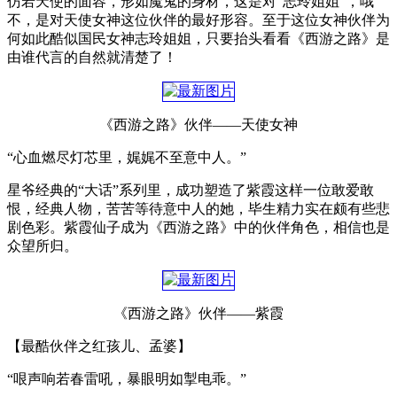
仿若天使的面容，形如魔鬼的身材，这是对“志玲姐姐”，哦
不，是对天使女神这位伙伴的最好形容。至于这位女神伙伴为
何如此酷似国民女神志玲姐姐，只要抬头看看《西游之路》是
由谁代言的自然就清楚了！
《西游之路》伙伴——天使女神
“心血燃尽灯芯里，娓娓不至意中人。”
星爷经典的“大话”系列里，成功塑造了紫霞这样一位敢爱敢
恨，经典人物，苦苦等待意中人的她，毕生精力实在颇有些悲
剧色彩。紫霞仙子成为《西游之路》中的伙伴角色，相信也是
众望所归。
《西游之路》伙伴——紫霞
【最酷伙伴之红孩儿、孟婆】
“哏声响若春雷吼，暴眼明如掣电乖。”