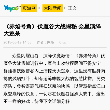
页游网
>
大陆新闻
>
正文
《赤焰号角》伏魔谷大战揭秘 众星演绎
大逃杀
2015-06-19 14:35
作者：网络
0
众星闪耀山谷，演绎伏魔激情！《赤焰号角》伏
魔谷大战震撼进行中，魔兽出动欲搅民间不得安宁，
群雄捉妖致使谷内上演惊天大逃杀。这里没有贴身肉
搏的残酷打斗，却有运筹帷幄大战的智慧比拼。另类
塔防，凭智谋霸气横扫妖魔的快感，以智慧指点江山
永登巅峰的快意，一切尽在伏魔谷捉妖大戏中。这出
不一样的好戏，待我下文详细分解！