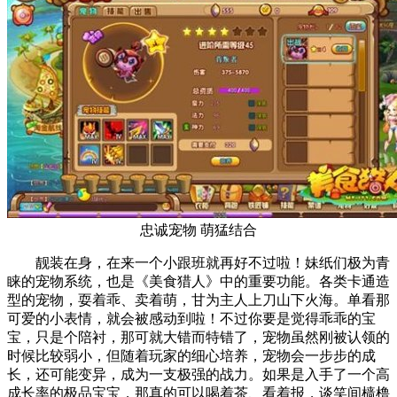
忠诚宠物 萌猛结合
靓装在身，在来一个小跟班就再好不过啦！妹纸们极为青
睐的宠物系统，也是《美食猎人》中的重要功能。各类卡通造
型的宠物，耍着乖、卖着萌，甘为主人上刀山下火海。单看那
可爱的小表情，就会被感动到啦！不过你要是觉得乖乖的宝
宝，只是个陪衬，那可就大错而特错了，宠物虽然刚被认领的
时候比较弱小，但随着玩家的细心培养，宠物会一步步的成
长，还可能变异，成为一支极强的战力。如果是入手了一个高
成长率的极品宝宝，那真的可以喝着茶、看着报，谈笑间樯橹