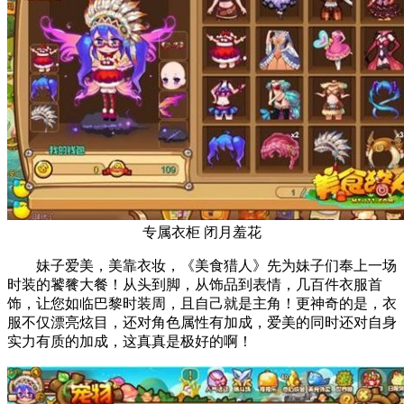
专属衣柜 闭月羞花
妹子爱美，美靠衣妆，《美食猎人》先为妹子们奉上一场
时装的饕餮大餐！从头到脚，从饰品到表情，几百件衣服首
饰，让您如临巴黎时装周，且自己就是主角！更神奇的是，衣
服不仅漂亮炫目，还对角色属性有加成，爱美的同时还对自身
实力有质的加成，这真真是极好的啊！