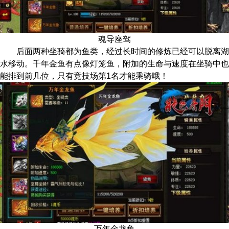
魂导座驾
后面两种坐骑都为鱼类，经过长时间的修炼已经可以脱离湖
水移动。千年金鱼有点像灯笼鱼，附加的生命与速度在坐骑中也
能排到前几位，只有竞技场第1名才能乘骑哦！
万年金龙鱼