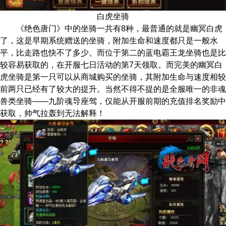
白虎坐骑
《绝色唐门》中的坐骑一共有8种，最普通的就是幽冥白虎
了，这是早期系统赠送的坐骑，附加生命和速度都只是一般水
平，比走路也快不了多少。而位于第二的蓝电霸王龙坐骑也是比
较容易获取的，在开服七日活动的第7天领取。而完美的幽冥白
虎坐骑是第一只可以从商城购买的坐骑，其附加生命与速度相较
前两只已经有了较大的提升。当然不得不提的是全服唯一的非魂
兽类坐骑——九阶魂导座驾，仅能从开服前期的充值排名奖励中
获取，帅气拉轰到无法解释！