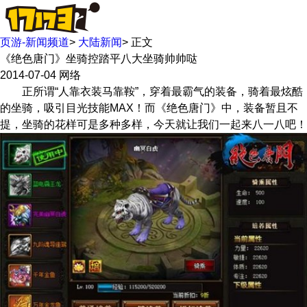
页游-新闻频道
>
大陆新闻
>
正文
《绝色唐门》坐骑控踏平八大坐骑帅帅哒
2014-07-04
网络
正所谓“人靠衣装马靠鞍”，穿着最霸气的装备，骑着最炫酷
的坐骑，吸引目光技能MAX！而《绝色唐门》中，装备暂且不
提，坐骑的花样可是多种多样，今天就让我们一起来八一八吧！