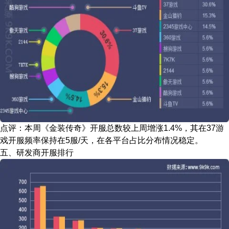
点评：本周《金装传奇》开服总数较上周增涨1.4%，其在37游
戏开服频率保持在5服/天，在各平台占比分布情况稳定。
五、研发商开服排行