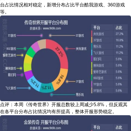
台占比情况相对稳定，新增分布占比平台酷我游戏、360游戏
等。
点评：本周《传奇世界》开服总数较上周减少5.8%，但反观其
在各平台分布占比情况均有所提高，整体开服形势稳定。