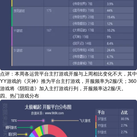
点评：本周各运营平台主打游戏开服与上周相比变化不大，其中
YY游戏的《灭神》推为平台主打游戏，开服频率为2服/天；360
游戏将《阴阳道》加入主打游戏行列，开服频率达2服/天。
四、热门游戏分布