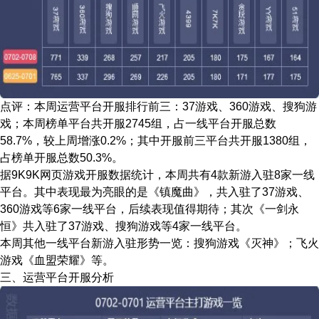
点评：本周运营平台开服排行前三：37游戏、360游戏、搜狗游
戏；本周榜单平台共开服2745组，占一线平台开服总数
58.7%，较上周增涨0.2%；其中开服前三平台共开服1380组，
占榜单开服总数50.3%。
据9K9K网页游戏开服数据统计，本周共有4款新游入驻8家一线
平台。其中表现最为亮眼的是《镇魔曲》，共入驻了37游戏、
360游戏等6家一线平台，后续表现值得期待；其次《一剑永
恒》共入驻了37游戏、搜狗游戏等4家一线平台。
本周其他一线平台新游入驻形势一览：搜狗游戏《灭神》；飞火
游戏《血盟荣耀》等。
三、运营平台开服分析