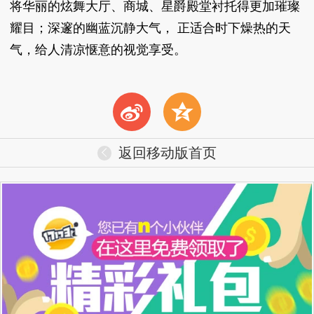
将华丽的炫舞大厅、商城、星爵殿堂衬托得更加璀璨
耀目；深邃的幽蓝沉静大气， 正适合时下燥热的天
气，给人清凉惬意的视觉享受。
t
z
返回移动版首页