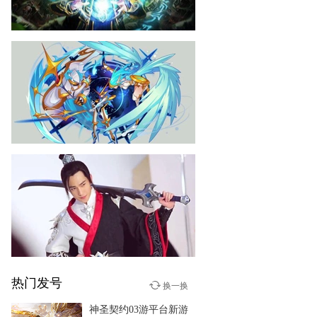
赤月传说2
03-10
《赤月传说2》张涵予片场视
频
赛尔号
02-10
《赛尔号》天尊啸傲白虎介
绍＆实战
热门发号
少年群侠传
换一换
12-29
神圣契约03游平台新游