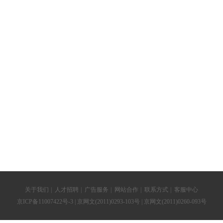
关于我们
|
人才招聘
|
广告服务
|
网站合作
|
联系方式
|
客服中心
京ICP备11007422号-3
| 京网文(2011)0293-103号 | 京网文(2011)0260-093号