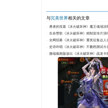
与
完美世界
相关的文章
勇者的坟墓《冰火破坏神》魔王魂域涉
·
生命赞歌《冰火破坏神》精制宣传片演
·
全网招募《冰火破坏神》重奖征集达人
·
史诗吟唱《冰火破坏神》不删档测试今
·
微端偷跑版放出《冰火破坏神》战龙卡
·