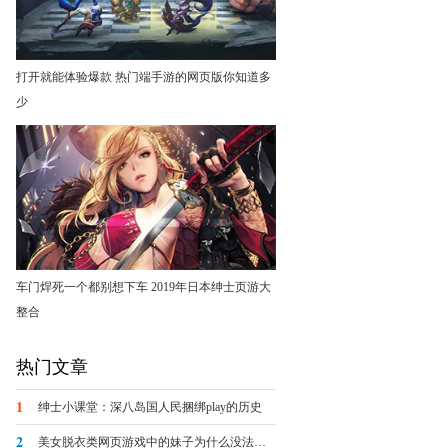
打开就能体验爆款 热门端手游的网页版你知道多
少
车门焊死一个都别想下车 2019年日本绅士页游大
整合
热门文章
1
绅士小课堂：深八岛国人民捆绑play的历史
2
美女脱衣类网页游戏中的妹子为什么没法被脱光？