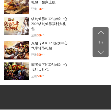
杨洋古装新造型！《少年群
礼包，独家上线
侠传》
还剩
198
个
纵剑仙界KU25游戏中心
2026纵剑仙界福利大礼
包
还剩
300
个
评论
原始传奇KU25游戏中心
气宇轩昂礼包
还剩
500
个
霸者天下KU25游戏中心
福利大礼包
还剩
500
个