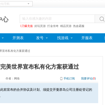
中心
1刀爆充值
好玩页游
打金传奇
精品页游
热血霸服
开测表
发号
找游戏
开服表
世界宣布私有化方案获通过
 完美世界宣布私有化方案获通过
作者：网络
手机订阅
我要评论(
0
)
此前宣布的合并协议及计划、须提交开曼群岛公司注册处登记的
。