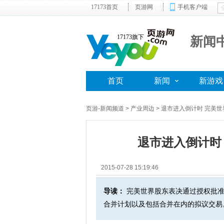
17173首页
页游网
手机客户端
17173旗下
新闻
首页
新闻
新游戏
页游-新闻频道
>
产业周边
> 退市进入倒计时 完美
退市进入倒计时
2015-07-28 15:19:46
导读：
完美世界股东表决通过授权批准
合并计划以及包括合并在内的拟议交易