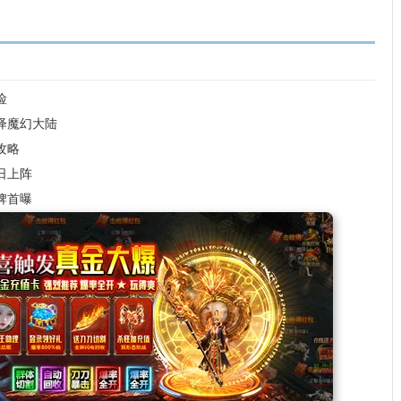
险
绎魔幻大陆
攻略
日上阵
牌首曝