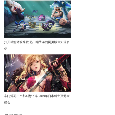
打开就能体验爆款 热门端手游的网页版你知道多
少
车门焊死一个都别想下车 2019年日本绅士页游大
整合