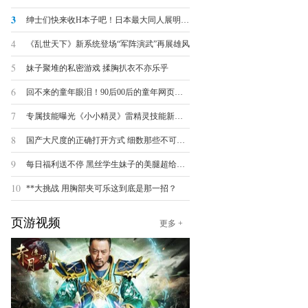
3
绅士们快来收H本子吧！日本最大同人展明日开幕
4
《乱世天下》新系统登场“军阵演武”再展雄风
5
妹子聚堆的私密游戏 揉胸扒衣不亦乐乎
6
回不来的童年眼泪！90后00后的童年网页游戏大盘点
7
专属技能曝光《小小精灵》雷精灵技能新手引导
8
国产大尺度的正确打开方式 细数那些不可描述的羞羞页游
9
每日福利送不停 黑丝学生妹子的美腿超给力诱惑
10
**大挑战 用胸部夹可乐这到底是那一招？
页游视频
更多 +