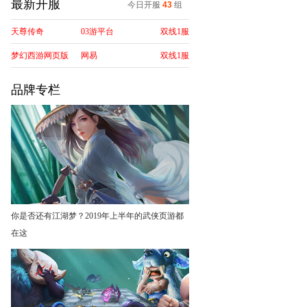
最新开服
今日开服
43
组
天尊传奇
03游平台
双线1服
梦幻西游网页版
网易
双线1服
品牌专栏
你是否还有江湖梦？2019年上半年的武侠页游都
在这