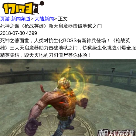
页游-新闻频道
>
大陆新闻
>
正文
死神之镰《枪战英雄》新天启魔器击破地狱之门
2018-07-30
4399
死神之镰面世，人类对抗生化BOSS有新神兵登场！《枪战英
雄》三大天启魔器助力击破地狱之门，炼狱级生化挑战引爆全服
精英集结，毁天灭地的刀刃僵尸等你体验！