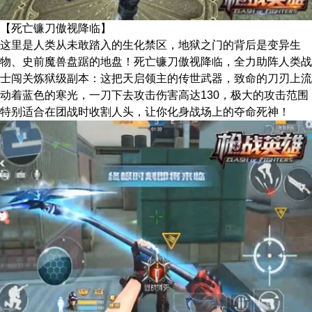
【死亡镰刀傲视降临】
这里是人类从未敢踏入的生化禁区，地狱之门的背后是变异生
物、史前魔兽盘踞的地盘！死亡镰刀傲视降临，全力助阵人类战
士闯关炼狱级副本：这把天启领主的传世武器，致命的刀刃上流
动着蓝色的寒光，一刀下去攻击伤害高达130，极大的攻击范围
特别适合在团战时收割人头，让你化身战场上的夺命死神！