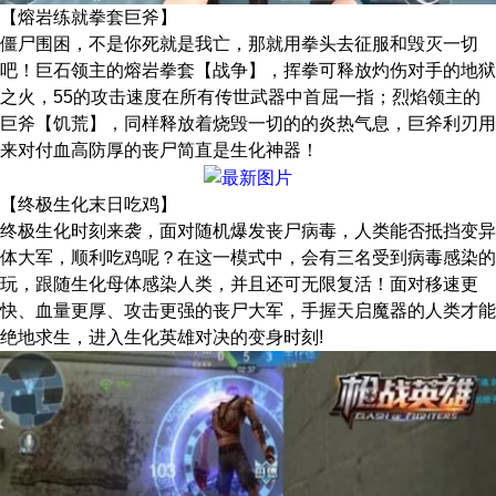
【熔岩练就拳套巨斧】
僵尸围困，不是你死就是我亡，那就用拳头去征服和毁灭一切
吧！巨石领主的熔岩拳套【战争】，挥拳可释放灼伤对手的地狱
之火，55的攻击速度在所有传世武器中首屈一指；烈焰领主的
巨斧【饥荒】，同样释放着烧毁一切的的炎热气息，巨斧利刃用
来对付血高防厚的丧尸简直是生化神器！
【终极生化末日吃鸡】
终极生化时刻来袭，面对随机爆发丧尸病毒，人类能否抵挡变异
体大军，顺利吃鸡呢？在这一模式中，会有三名受到病毒感染的
玩，跟随生化母体感染人类，并且还可无限复活！面对移速更
快、血量更厚、攻击更强的丧尸大军，手握天启魔器的人类才能
绝地求生，进入生化英雄对决的变身时刻!