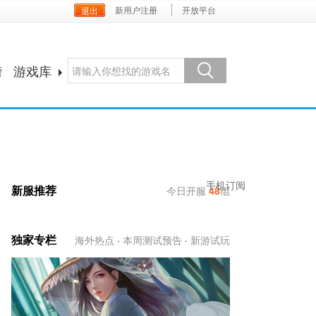
新用户注册
开放平台
榜
游戏库
手机订阅
新服推荐
今日开服
48
组
独家专栏
海外热点
·
本周测试预告
·
新游试玩