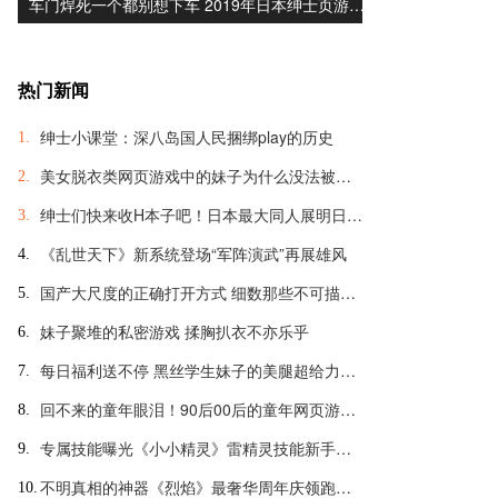
车门焊死一个都别想下车 2019年日本绅士页游…
热门新闻
绅士小课堂：深八岛国人民捆绑play的历史
1.
美女脱衣类网页游戏中的妹子为什么没法被脱光？
2.
绅士们快来收H本子吧！日本最大同人展明日开幕
3.
《乱世天下》新系统登场“军阵演武”再展雄风
4.
国产大尺度的正确打开方式 细数那些不可描述的羞羞页游
5.
妹子聚堆的私密游戏 揉胸扒衣不亦乐乎
6.
每日福利送不停 黑丝学生妹子的美腿超给力诱惑
7.
回不来的童年眼泪！90后00后的童年网页游戏大盘点
8.
专属技能曝光《小小精灵》雷精灵技能新手引导
9.
不明真相的神器《烈焰》最奢华周年庆领跑全球
10.