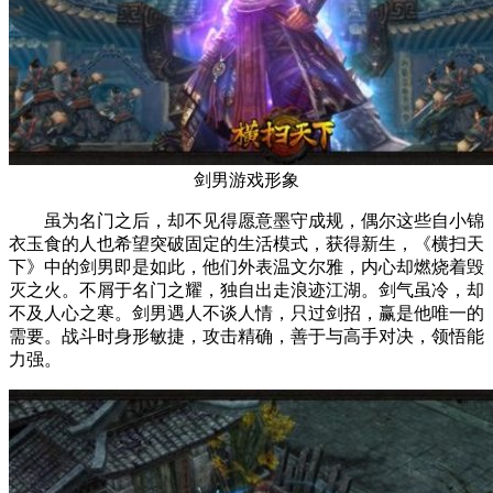
剑男游戏形象
虽为名门之后，却不见得愿意墨守成规，偶尔这些自小锦
衣玉食的人也希望突破固定的生活模式，获得新生，《横扫天
下》中的剑男即是如此，他们外表温文尔雅，内心却燃烧着毁
灭之火。不屑于名门之耀，独自出走浪迹江湖。剑气虽冷，却
不及人心之寒。剑男遇人不谈人情，只过剑招，赢是他唯一的
需要。战斗时身形敏捷，攻击精确，善于与高手对决，领悟能
力强。