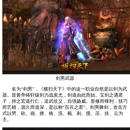
剑男武器
名为“剑男”，《横扫天下》中的这一职业自然是以剑为武
器。昔黄帝铸轩辕剑力战蚩尤，剑道由此而始。宝剑之遇君
子，持之宏道行仁，逞武仗义，自强扬威。形修而锋利，技巧
而艺精，源久而道深，是以称“百兵之君”。剑男舞剑，攻击方
式以劈、砍、崩、撩、格、洗、截、刺、搅、压、挂、云为
主。