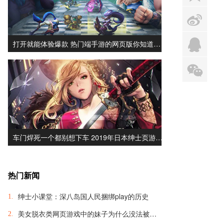
s
q
打开就能体验爆款 热门端手游的网页版你知道…
x
车门焊死一个都别想下车 2019年日本绅士页游…
热门新闻
绅士小课堂：深八岛国人民捆绑play的历史
1.
美女脱衣类网页游戏中的妹子为什么没法被脱光？
2.