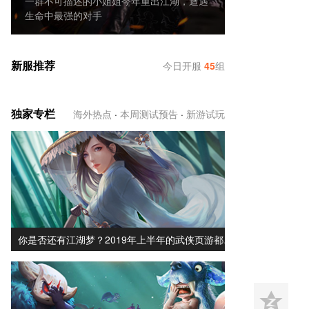
一群不可描述的小姐姐今年重出江湖，遭遇
生命中最强的对手
新服推荐
今日开服
45
组
独家专栏
海外热点
·
本周测试预告
·
新游试玩
你是否还有江湖梦？2019年上半年的武侠页游都…
z