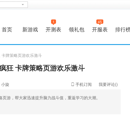
1
45
首页
新游戏
开测表
领礼包
开服表
排行
狂 卡牌策略页游欢乐激斗
疯狂 卡牌策略页游欢乐激斗
：小旋
手机订阅
我要评论(
)
略页游，帮大家迅速提升脑力战斗值，重返学习的大潮。