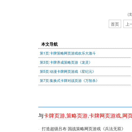
(
首页
上
本文导航
第1页:卡牌策略网页游戏欢乐大激斗
第3页:卡牌养成策略页游《龙灵》
第5页:动漫卡牌网页游戏《星纪元》
第7页:集换式卡牌对战页游《万智杀》
与
卡牌页游
,
策略页游
,
卡牌网页游戏
,
网
打造超级吕布 国战策略网页游戏《兵法无双》
·