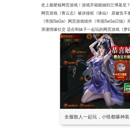
史上最硬核网页游戏！游戏开箱能抽到兰博基尼
·
网页游戏《青云志》被诉侵权《诛仙》 原被告不
·
《帝国SaGa》网页游戏续作《帝国SaGa日蚀》
·
浪漫情缘社交 适合和妹子一起玩的网页游戏《梦
·
全服散人一起玩，小怪都爆神装