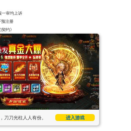
？
服一审均上诉
开预注册
幻契约》
，刀刀光柱人人有份。
进入游戏