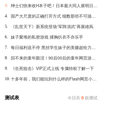
绅士们快来收H本子吧！日本最大同人展明日开幕
3.
国产大尺度的正确打开方式 细数那些不可描述的羞羞页游
4.
《乱世天下》新系统登场“军阵演武”再展雄风
5.
妹子聚堆的私密游戏 揉胸扒衣不亦乐乎
6.
每日福利送不停 黑丝学生妹子的美腿超给力诱惑
7.
回不来的童年眼泪！90后00后的童年网页游戏大盘点
8.
《生死狙击》VIP正式上线 专属特权了解一下
9.
十多年前，我们能玩到什么样的Flash网页小游戏？
10.
测试表
今日共
0
款测试