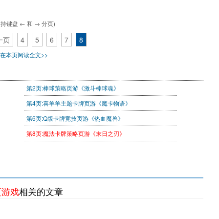
支持键盘 ← 和 → 分页)
一页
4
5
6
7
8
在本页阅读全文>>
第2页:棒球策略页游《激斗棒球魂》
第4页:喜羊羊主题卡牌页游《魔卡物语》
第6页:Q版卡牌竞技页游《热血魔兽》
第8页:魔法卡牌策略页游《末日之刃》
页游戏
相关的文章