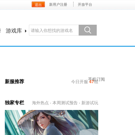
新用户注册
开放平台
榜
游戏库
手机订阅
新服推荐
今日开服
47
组
独家专栏
海外热点
·
本周测试预告
·
新游试玩