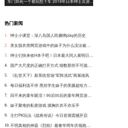
车门焊死一个都别想下车 2019年日本绅士页游…
热门新闻
绅士小课堂：深八岛国人民捆绑play的历史
1.
美女脱衣类网页游戏中的妹子为什么没法被脱光？
2.
绅士们快来收H本子吧！日本最大同人展明日开幕
3.
国产大尺度的正确打开方式 细数那些不可描述的羞羞页游
4.
《乱世天下》新系统登场“军阵演武”再展雄风
5.
每日福利送不停 黑丝学生妹子的美腿超给力诱惑
6.
回不来的童年眼泪！90后00后的童年网页游戏大盘点
7.
妹子聚堆的私密游戏 揉胸扒衣不亦乐乎
8.
主打PK玩法《战将传说》今日首测震撼开启
9.
不明真相的神器《烈焰》最奢华周年庆领跑全球
10.