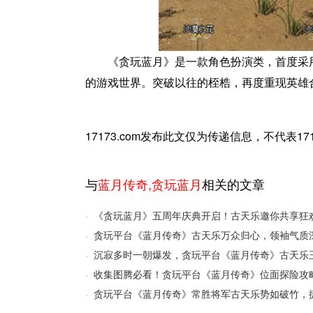
《贪玩蓝月》是一款角色扮演类，首度采用
的游戏世界。突破以往的桎梏，再度重现英雄
17173.com发布此文仅为传递信息，不代表1
与
蓝月传奇
,
贪玩蓝月
相关的文章
《贪玩蓝月》五周年庆典开启！古天乐邀你共享狂
·
贪玩平台《蓝月传奇》古天乐万众归心，领袖气质
·
沉寂多时一朝爆发，贪玩平台《蓝月传奇》古天乐
·
收集图腾必看！贪玩平台《蓝月传奇》位面探险攻
·
贪玩平台《蓝月传奇》常胜将军古天乐势如破竹，
·